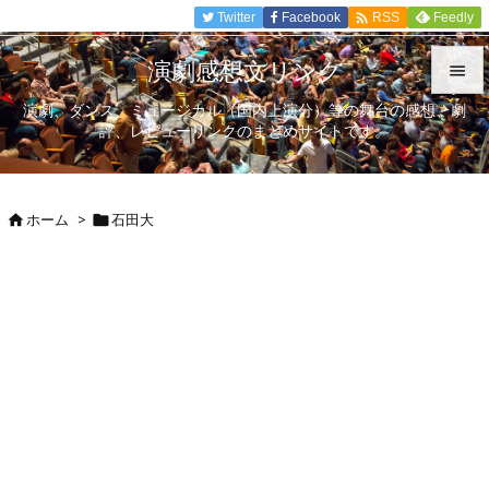

Twitter
Facebook
Feedly
RSS
演劇感想文リンク

演劇、ダンス、ミュージカル（国内上演分）等の舞台の感想、劇

評、レビューリンクのまとめサイトです。
メニュ

サイド
ホーム
>
石田大



前へ

次へ

検索