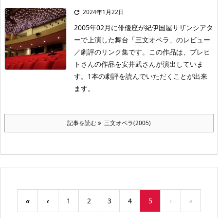
2024年1月22日

2005年02月に俳優座が紀伊国屋サザンシアタ
ーで上演した舞台「三文オペラ」のレビュー
／劇評のリンク集です。この作品は、ブレヒ
トさんの作品を安井武さんが演出していま
す。1本の劇評を読んでいただくことが出来
ます。
記事を読む
三文オペラ(2005)
«
‹
1
2
3
4
5
›
»