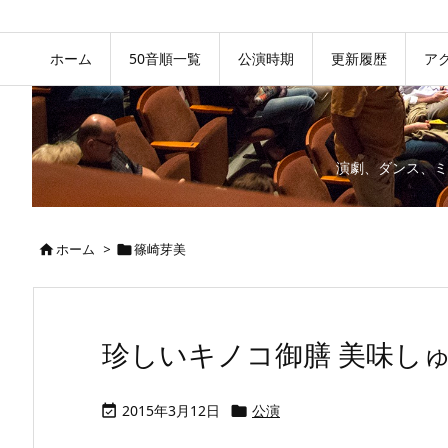
ホーム
50音順一覧
公演時期
更新履歴
ア
演劇、ダンス、ミ
ホーム
>
篠崎芽美


珍しいキノコ御膳 美味しゅう
2015年3月12日
公演

