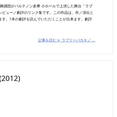
ノコ舞踊団がパルテノン多摩 小ホールで上演した舞台「ラブ
レビュー／劇評のリンク集です。この作品は、作／演出と
ます。1本の劇評を読んでいただくことが出来ます。劇評
記事を読む
ラブリーバカキノ ...
012)