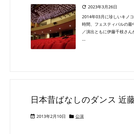
2023年3月26日

2014年03月に珍しいキ
時間、フェスティバルの最
／演出ともに伊藤千枝さん
...
日本昔ばなしのダンス 近藤良
2013年2月10日
公演

