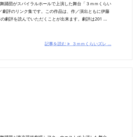
ノコ舞踊団がスパイラルホールで上演した舞台「３ｍｍくらい
／劇評のリンク集です。この作品は、作／演出ともに伊藤
の劇評を読んでいただくことが出来ます。劇評は201 ...
記事を読む
３ｍｍくらいズレ ...