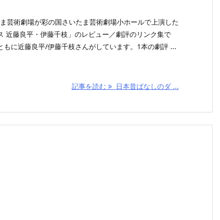
いたま芸術劇場が彩の国さいたま芸術劇場小ホールで上演した
ス 近藤良平・伊藤千枝」のレビュー／劇評のリンク集で
もに近藤良平/伊藤千枝さんがしています。1本の劇評 ...
記事を読む
日本昔ばなしのダ ...