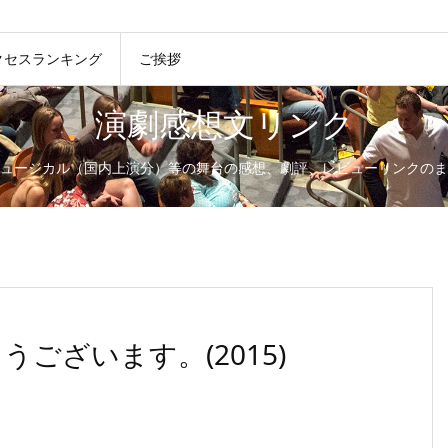
クセスランキング
ご挨拶
演劇感想文リンク
ュージカル（国内上演分）等の舞台の感想、劇評、レビューリンクのま
ございます。(2015)