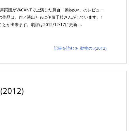
コ舞踊団がVACANTで上演した舞台「動物の○」のレビュー
の作品は、作／演出ともに伊藤千枝さんがしています。1
出来ます。劇評は2012/12/17に更新 ...
記事を読む
動物の○(2012)
012)