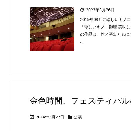
2023年3月26日

2015年03月に珍しいキ
「珍しいキノコ御膳 美味
の作品は、作／演出ともに
...
金色時間、フェスティバルの最
2014年3月27日
公演

