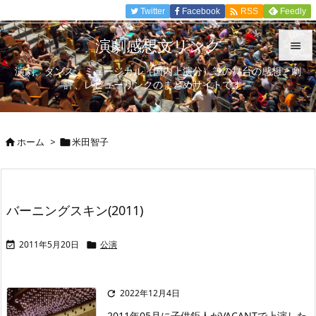

Twitter
Facebook
Feedly
RSS
演劇感想文リンク

演劇、ダンス、ミュージカル（国内上演分）等の舞台の感想、劇

評、レビューリンクのまとめサイトです。
メニュ

サイド
ホーム
>
米田智子



前へ

次へ
バーニングスキン(2011)

検索
2011年5月20日
公演


2022年12月4日

2011年05月に子供鉅人がVACANTで上演した