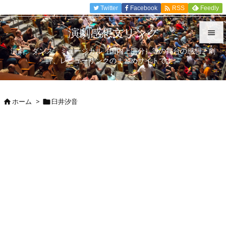

Twitter
Facebook
Feedly
RSS
演劇感想文リンク

演劇、ダンス、ミュージカル（国内上演分）等の舞台の感想、劇

評、レビューリンクのまとめサイトです。
メニュ

サイド
ホーム
>
臼井汐音



前へ

次へ

検索