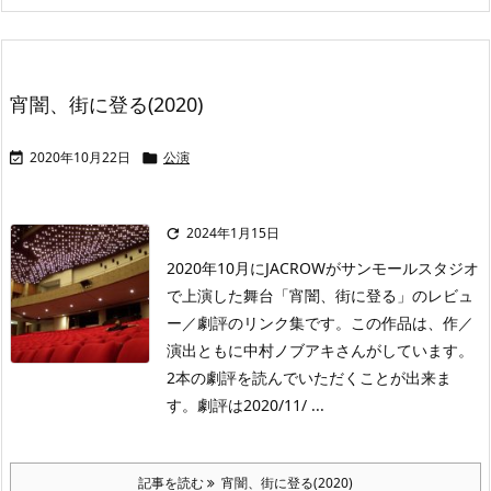
宵闇、街に登る(2020)
2020年10月22日
公演


2024年1月15日

2020年10月にJACROWがサンモールスタジオ
で上演した舞台「宵闇、街に登る」のレビュ
ー／劇評のリンク集です。この作品は、作／
演出ともに中村ノブアキさんがしています。
2本の劇評を読んでいただくことが出来ま
す。劇評は2020/11/ ...
記事を読む
宵闇、街に登る(2020)