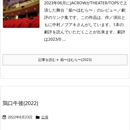
2023年06月にJACROWがTHEATER/TOPSで上
演した舞台「焔〜ほむら〜」のレビュー／劇
評のリンク集です。この作品は、作／演出と
もに中村ノブアキさんがしています。1本の
劇評を読んでいただくことが出来ます。劇評
は2023/0 ...
記事を読む
焔〜ほむら〜(2023)
鶏口牛後(2022)
2022年6月23日
公演

