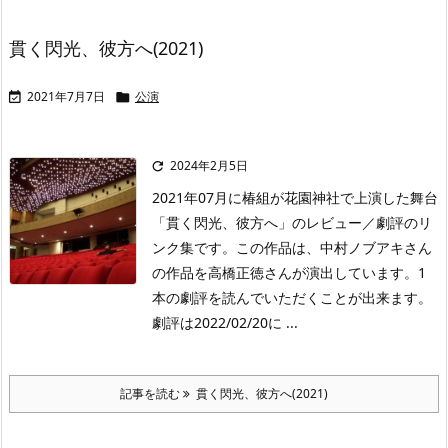
貫く閃光、彼方へ(2021)
2021年7月7日
公演


2024年2月5日

2021年07月に椿組が花園神社で上演した舞台
「貫く閃光、彼方へ」のレビュー／劇評のリ
ンク集です。この作品は、中村ノブアキさん
の作品を高橋正徳さんが演出しています。1
本の劇評を読んでいただくことが出来ます。
劇評は2022/02/20に ...
記事を読む
貫く閃光、彼方へ(2021)