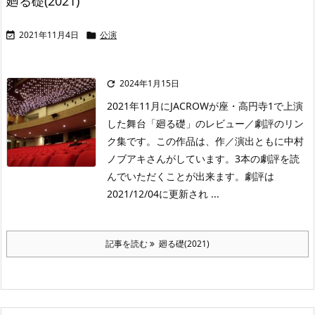
廻る礎(2021)
2021年11月4日
公演


2024年1月15日

2021年11月にJACROWが座・高円寺1で上演
した舞台「廻る礎」のレビュー／劇評のリン
ク集です。この作品は、作／演出ともに中村
ノブアキさんがしています。3本の劇評を読
んでいただくことが出来ます。劇評は
2021/12/04に更新され ...
記事を読む
廻る礎(2021)