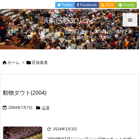

Twitter
Facebook
Feedly
RSS
演劇感想文リンク

演劇、ダンス、ミュージカル（国内上演分）等の舞台の感想、劇

評、レビューリンクのまとめサイトです。
メニュ

サイド
ホーム
>
荘加真美



前へ

次へ
動物ダウト(2004)

検索
2004年7月7日
公演


2024年3月3日

2004年07月にジャブジャブサーキットがザ・