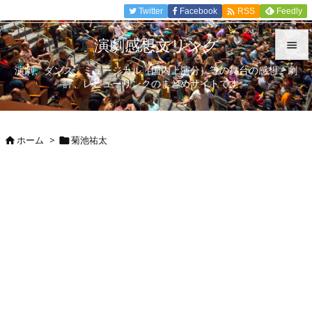

Twitter
Facebook
Feedly
RSS
演劇感想文リンク

演劇、ダンス、ミュージカル（国内上演分）等の舞台の感想、劇

評、レビューリンクのまとめサイトです。
メニュ

サイド
ホーム
>
菊池祐太



前へ

次へ

検索