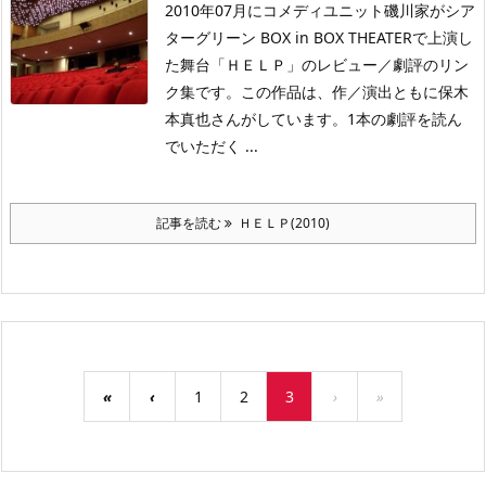
2010年07月にコメディユニット磯川家がシア
ターグリーン BOX in BOX THEATERで上演し
た舞台「ＨＥＬＰ」のレビュー／劇評のリン
ク集です。この作品は、作／演出ともに保木
本真也さんがしています。1本の劇評を読ん
でいただく ...
記事を読む
ＨＥＬＰ(2010)
«
‹
1
2
3
›
»