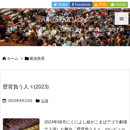

Twitter
Facebook
Feedly
RSS
演劇感想文リンク

演劇、ダンス、ミュージカル（国内上演分）等の舞台の感想、劇

評、レビューリンクのまとめサイトです。
メニュ

サイド
ホーム
>
菊池美里



前へ

次へ
壁背負う人々(2023)

検索
2023年8月23日
公演


2023年08月にくによし組がこまばアゴラ劇場
で上演した舞台「壁背負う人々」のレビュー