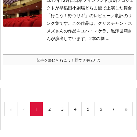
2017年12月に日本フィンランド演劇プロジェ
クトが早稲田小劇場どらま館で上演した舞台
「行こう！野ウサギ」のレビュー／劇評のリ
ンク集です。この作品は、クリスチャン・ス
メズさんの作品をユハ・マケラ、黒澤世莉さ
んが演出しています。2本の劇 ...
記事を読む
行こう！野ウサギ(2017)
«
‹
1
2
3
4
5
6
›
»