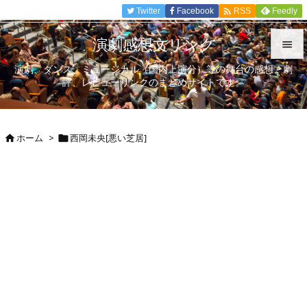

Twitter
Facebook
Feedly
RSS
演劇感想文リンク

演劇、ダンス、ミュージカル（国内上演分）等の舞台の感想、劇

評、レビューリンクのまとめサイトです。
メニュ

サイド
ホーム
>
西岡未央[悪い芝居]



前へ

次へ

検索