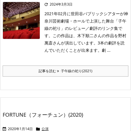
2024年3月3日

2021年02月に世田谷パブリックシアターが神
奈川芸術劇場・ホールで上演した舞台「子午
線の祀り」のレビュー／劇評のリンク集で
す。この作品は、木下順二さんの作品を野村
萬斎さんが演出しています。3本の劇評を読
んでいただくことが出来ます。劇 ...
記事を読む
子午線の祀り(2021)
FORTUNE（フォーチュン）(2020)
2020年1月14日
公演

