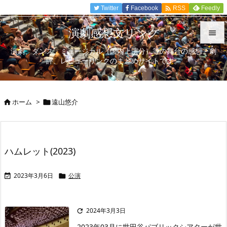

Twitter
Facebook
Feedly
RSS
演劇感想文リンク

演劇、ダンス、ミュージカル（国内上演分）等の舞台の感想、劇

評、レビューリンクのまとめサイトです。
メニュ

サイド
ホーム
>
遠山悠介



前へ

次へ
ハムレット(2023)

検索
2023年3月6日
公演


2024年3月3日

2023年03月に世田谷パブリックシアターが世