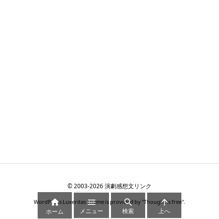
©
2003
-2026
演劇感想文リンク




WordPress Luxeritas Theme is provided by "
Thought is free
".
メニュー
検索
上へ
ホーム