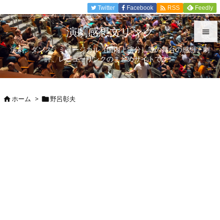

Twitter
Facebook
Feedly
RSS
演劇感想文リンク

演劇、ダンス、ミュージカル（国内上演分）等の舞台の感想、劇

評、レビューリンクのまとめサイトです。
メニュ

サイド
ホーム
>
野呂彰夫



前へ

次へ

検索