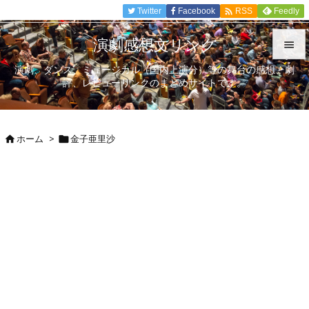

Twitter
Facebook
Feedly
RSS
演劇感想文リンク

演劇、ダンス、ミュージカル（国内上演分）等の舞台の感想、劇

評、レビューリンクのまとめサイトです。
メニュ

サイド
ホーム
>
金子亜里沙



前へ

次へ

検索