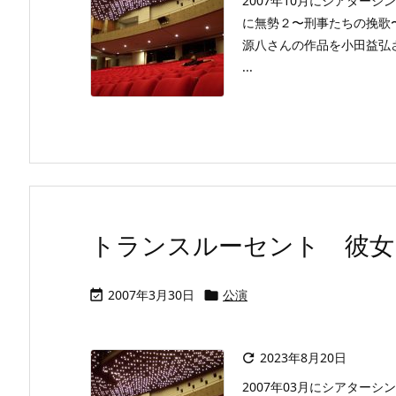
2007年10月にシアター
に無勢２〜刑事たちの挽歌
源八さんの作品を小田益弘
...
トランスルーセント 彼女と
2007年3月30日
公演


2023年8月20日

2007年03月にシアターシンク