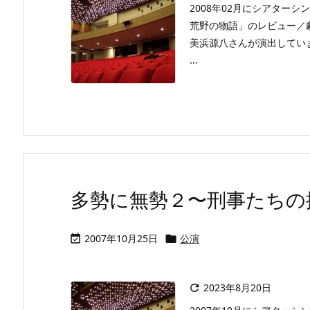
2008年02月にシアター
荒野の物語」のレビュー／
美浜源八さんが演出してい
...
多勢に無勢２〜刑事たちの挽歌
2007年10月25日
公演


2023年8月20日
