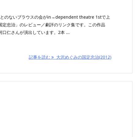
のないブラウスの会がin→dependent theatre 1stで上
国定忠治」のレビュー／劇評のリンク集です。この作品
口仁さんが演出しています。2本 ...
記事を読む
大沢めぐみの国定忠治(2012)