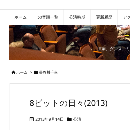
ホーム
50音順一覧
公演時期
更新履歴
ア
演劇、ダンス、ミ
ホーム
>
長谷川千幸


8ビットの日々(2013)
2013年9月14日
公演

