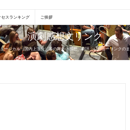
クセスランキング
ご挨拶
演劇感想文リンク
ュージカル（国内上演分）等の舞台の感想、劇評、レビューリンクのま