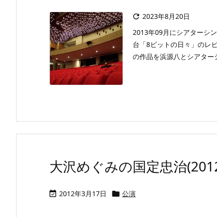
2023年8月20日

2013年09月にシアターシンク
台「8ビットの日々」のレ
の作品を浜源八とシアターシ
大沢めぐみの国定忠治(2012
2012年3月17日
公演

