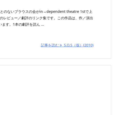
のないブラウスの会がin→dependent theatre 1stで上
）」のレビュー／劇評のリンク集です。この作品は、作／演出
す。1本の劇評を読ん ...
記事を読む
S.O.S（仮）(2010)