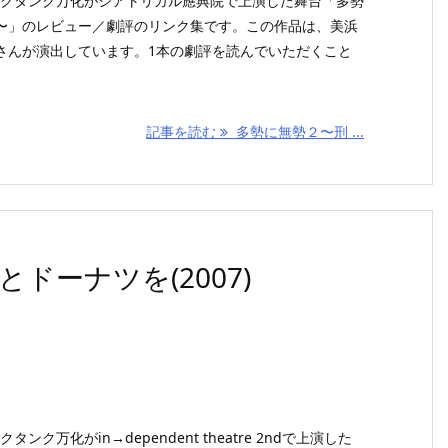
シンクタンク万化がシアトリカル應典院で上演した舞台「多勢
〜」のレビュー／劇評のリンク集です。この作品は、美浜
さんが演出しています。1本の劇評を読んでいただくこと
記事を読む
多勢に無勢２〜刑 ...
ドーナツを(2007)
タンク万化がin→dependent theatre 2ndで上演した