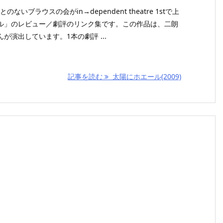
のないブラウスの会がin→dependent theatre 1stで上
ル」のレビュー／劇評のリンク集です。この作品は、二朗
が演出しています。1本の劇評 ...
記事を読む
太陽にホエール(2009)