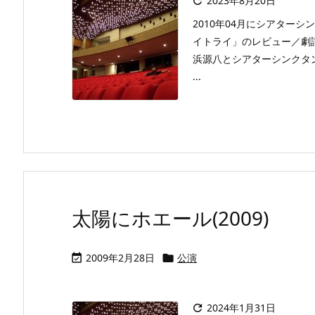
2023年8月20日

2010年04月にシアター
イトライ」のレビュー／劇
浜源八とシアターシンクタ
...
太陽にホエール(2009)
2009年2月28日
公演


2024年1月31日
