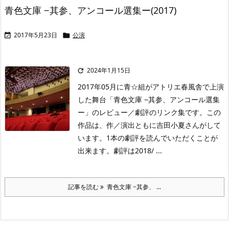
青色文庫 −其参、アンコール選集ー(2017)
2017年5月23日
公演


2024年1月15日

2017年05月に青☆組がアトリエ春風舎で上演
した舞台「青色文庫 −其参、アンコール選集
ー」のレビュー／劇評のリンク集です。この
作品は、作／演出ともに吉田小夏さんがして
います。1本の劇評を読んでいただくことが
出来ます。劇評は2018/ ...
記事を読む
青色文庫 −其参、 ...