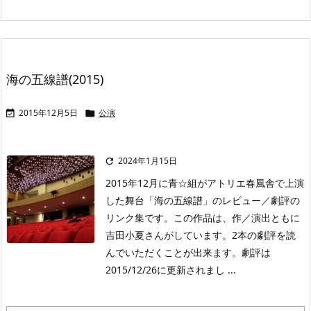
海の五線譜(2015)
2015年12月5日
公演


2024年1月15日

2015年12月に青☆組がアトリエ春風舎で上演
した舞台「海の五線譜」のレビュー／劇評の
リンク集です。この作品は、作／演出ともに
吉田小夏さんがしています。2本の劇評を読
んでいただくことが出来ます。劇評は
2015/12/26に更新されまし ...