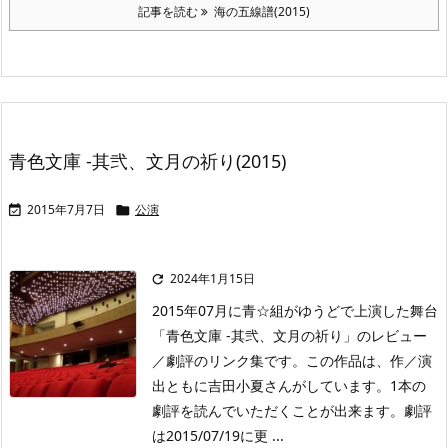
記事を読む
海の五線譜(2015)
青色文庫 -其弐、文月の祈り(2015)
2015年7月7日
公演


2024年1月15日

2015年07月に青☆組がゆうどで上演した舞台
「青色文庫 -其弐、文月の祈り」のレビュー
／劇評のリンク集です。この作品は、作／演
出ともに吉田小夏さんがしています。1本の
劇評を読んでいただくことが出来ます。劇評
は2015/07/19に更 ...