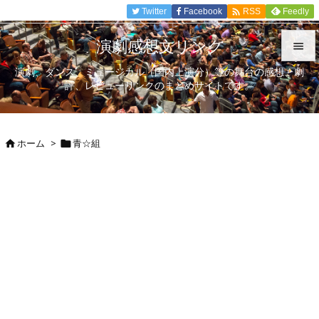

Twitter
Facebook
Feedly
RSS
演劇感想文リンク

演劇、ダンス、ミュージカル（国内上演分）等の舞台の感想、劇

評、レビューリンクのまとめサイトです。
メニュ

サイド
ホーム
>
青☆組



前へ

次へ

検索