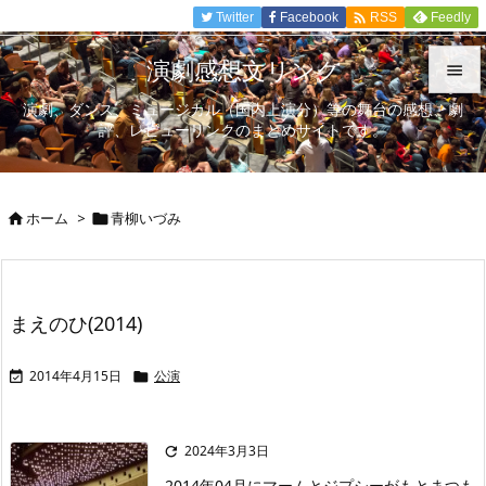

Twitter
Facebook
Feedly
RSS
演劇感想文リンク

演劇、ダンス、ミュージカル（国内上演分）等の舞台の感想、劇

評、レビューリンクのまとめサイトです。
メニュ

サイド
ホーム
>
青柳いづみ



前へ

次へ
まえのひ(2014)

検索
2014年4月15日
公演


2024年3月3日

2014年04月にマームとジプシーがもとまつも