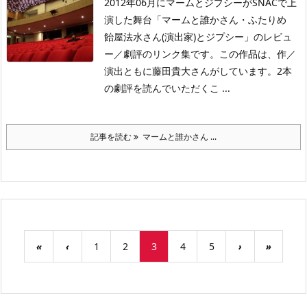
2012年06月にマームとジプシーがSNACで上
演した舞台「マームと誰かさん・ふたりめ
飴屋法水さん(演出家)とジプシー」のレビュ
ー／劇評のリンク集です。この作品は、作／
演出ともに藤田貴大さんがしています。2本
の劇評を読んでいただくこ ...
記事を読む
マームと誰かさん ...
«
‹
1
2
3
4
5
›
»