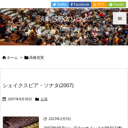

Twitter
Facebook
Feedly
RSS
演劇感想文リンク

演劇、ダンス、ミュージカル（国内上演分）等の舞台の感想、劇

評、レビューリンクのまとめサイトです。
メニュ

サイド
ホーム
>
高橋克実



前へ

次へ
シェイクスピア・ソナタ(2007)

検索
2007年8月30日
公演


2023年2月5日

2007年08月にシアターナインスがPARCO劇