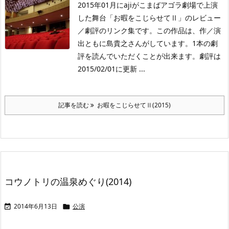
2015年01月にajiがこまばアゴラ劇場で上演
した舞台「お暇をこじらせてⅡ」のレビュー
／劇評のリンク集です。この作品は、作／演
出ともに島貴之さんがしています。1本の劇
評を読んでいただくことが出来ます。劇評は
2015/02/01に更新 ...
記事を読む
お暇をこじらせてⅡ(2015)
コウノトリの温泉めぐり(2014)
2014年6月13日
公演

