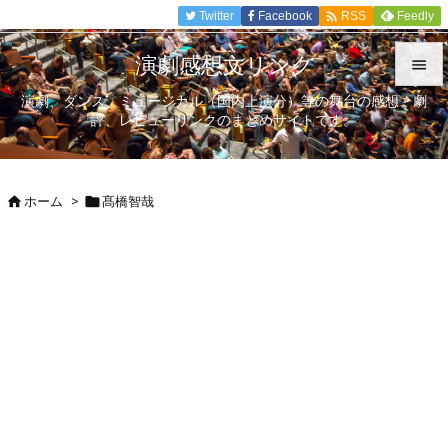

Twitter
Facebook
Feedly
RSS
演劇感想文リンク

演劇、ダンス、ミュージカル（国内上演分）等の舞台の感想、劇

評、レビューリンクのまとめサイトです。
メニュ

サイド
ホーム
>
髙橋智哉



前へ

次へ

検索