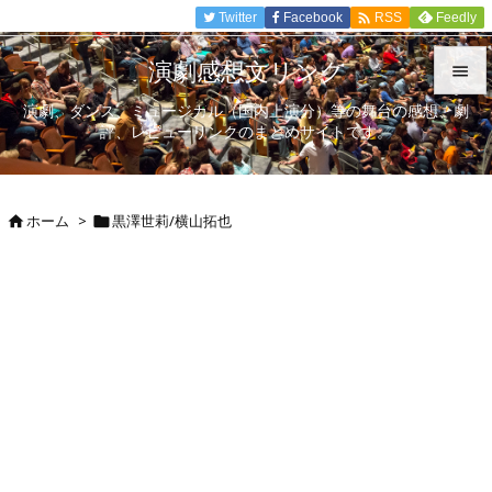

Twitter
Facebook
Feedly
RSS
演劇感想文リンク

演劇、ダンス、ミュージカル（国内上演分）等の舞台の感想、劇

評、レビューリンクのまとめサイトです。
メニュ

サイド
ホーム
>
黒澤世莉/横山拓也



前へ

次へ

検索