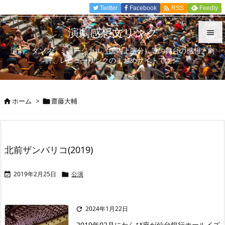

Twitter
Facebook
Feedly
RSS
演劇感想文リンク

演劇、ダンス、ミュージカル（国内上演分）等の舞台の感想、劇

評、レビューリンクのまとめサイトです。
メニュ

サイド
ホーム
>
齋藤大輔



前へ

次へ
北前ザンバリコ(2019)

検索
2019年2月25日
公演


2024年1月22日

2019年02月にわらび座が仙台銀行ホールイズ