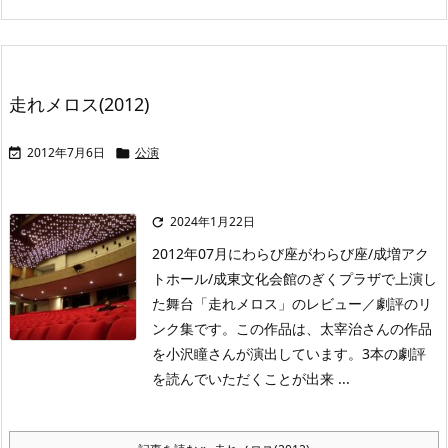
走れメロス(2012)
2012年7月6日
公演


2024年1月22日

2012年07月にわらび座がわらび座/成増アク
トホール/成東文化会館のぎくプラザで上演し
た舞台「走れメロス」のレビュー／劇評のリ
ンク集です。この作品は、太宰治さんの作品
を小沢瞳さんが演出しています。3本の劇評
を読んでいただくことが出来 ...