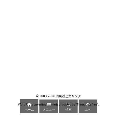
©
2003
-2026
演劇感想文リンク




WordPress Luxeritas Theme is provided by "
Thought is free
".
メニュー
検索
上へ
ホーム