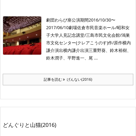
劇団わらび座公演期間2016/10/30〜
2017/06/10劇場佐倉市民音楽ホール/昭和女
子大学人見記念講堂/三島市民文化会館/鴻巣
市文化センター(クレアこうのす)作/原作横内
謙介演出横内謙介出演三重野葵、鈴木裕樹、
鈴木潤子、平野進一、尾 ...
記事を読む
げんない(2016)
どんぐりと山猫(2016)