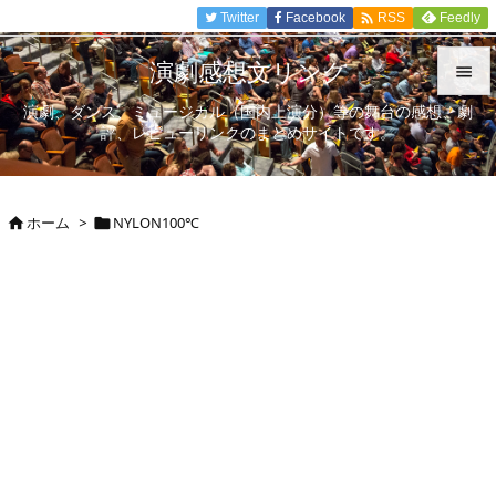

Twitter
Facebook
Feedly
RSS
演劇感想文リンク

演劇、ダンス、ミュージカル（国内上演分）等の舞台の感想、劇

評、レビューリンクのまとめサイトです。
メニュ

サイド
ホーム
>
NYLON100℃



前へ

次へ

検索