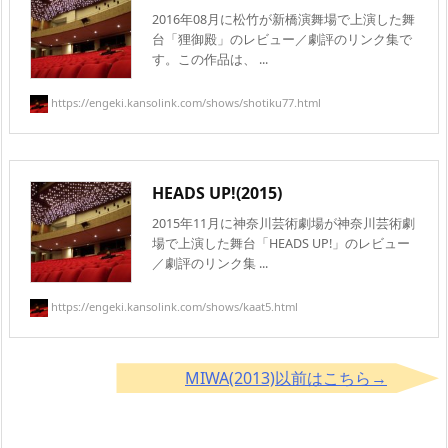
2016年08月に松竹が新橋演舞場で上演した舞
台「狸御殿」のレビュー／劇評のリンク集で
す。この作品は、 ...
https://engeki.kansolink.com/shows/shotiku77.html
HEADS UP!(2015)
2015年11月に神奈川芸術劇場が神奈川芸術劇
場で上演した舞台「HEADS UP!」のレビュー
／劇評のリンク集 ...
https://engeki.kansolink.com/shows/kaat5.html
MIWA(2013)以前はこちら→