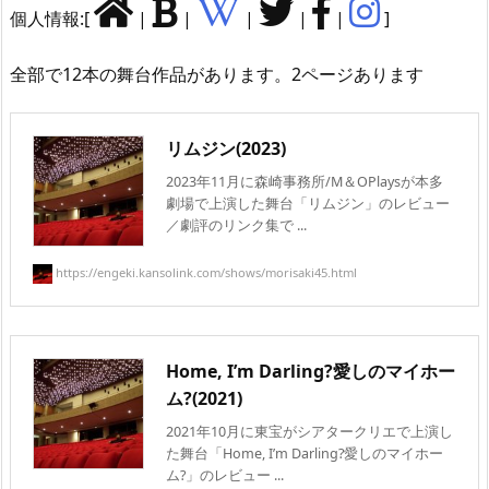
個人情報:[
|
|
|
|
|
]
全部で12本の舞台作品があります。2ページあります
リムジン(2023)
2023年11月に森崎事務所/M＆OPlaysが本多
劇場で上演した舞台「リムジン」のレビュー
／劇評のリンク集で ...
https://engeki.kansolink.com/shows/morisaki45.html
Home, I’m Darling?愛しのマイホー
ム?(2021)
2021年10月に東宝がシアタークリエで上演し
た舞台「Home, I’m Darling?愛しのマイホー
ム?」のレビュー ...