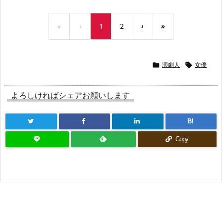
«
‹
1
2
›
»
演劇人
女優


よろしければシェアお願いします
B!
Copy