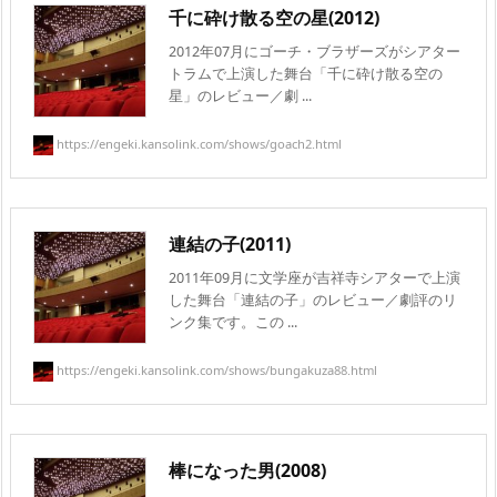
千に砕け散る空の星(2012)
2012年07月にゴーチ・ブラザーズがシアター
トラムで上演した舞台「千に砕け散る空の
星」のレビュー／劇 ...
https://engeki.kansolink.com/shows/goach2.html
連結の子(2011)
2011年09月に文学座が吉祥寺シアターで上演
した舞台「連結の子」のレビュー／劇評のリ
ンク集です。この ...
https://engeki.kansolink.com/shows/bungakuza88.html
棒になった男(2008)