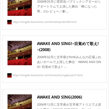
2008年05月に世田谷パブリックシアターがシ
アタートラムで上演した舞台「棒になった
男」のレビュー／劇 ...
https://engeki.kansolink.com/shows/public49.html
AWAKE AND SING!−目覚めて歌え!
−(2008)
2008年02月に文学座がNHKみんなの広場ふれ
あいホールで上演した舞台「AWAKE AND SIN
G!−目覚めて歌え!− ...
https://engeki.kansolink.com/shows/bungakuza72.html
AWAKE AND SING(2006)
2006年12月に文学座が文学座アトリエで上演