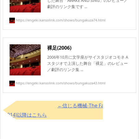
した舞台「AWAKE AND SING」のレビュー／
劇評のリンク集です ...
https://engeki.kansolink.com/shows/bungakuza74.html
裸足(2006)
2006年10月に文学座がサイスタジオコモネ A
スタジオで上演した舞台「裸足」のレビュー
／劇評のリンク集 ...
https://engeki.kansolink.com/shows/bungakuza43.html
←信じる機械-The Faith Machine-
(2014)以降はこちら