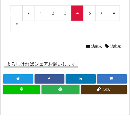
‹
1
2
3
4
5
›
»
«
演劇人
演出家


よろしければシェアお願いします
B!
Copy