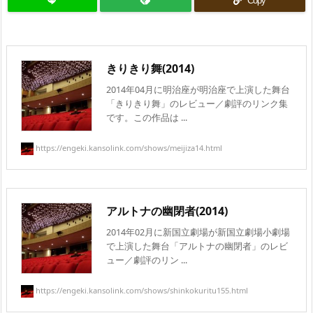
Copy
きりきり舞(2014)
2014年04月に明治座が明治座で上演した舞台
「きりきり舞」のレビュー／劇評のリンク集
です。この作品は ...
https://engeki.kansolink.com/shows/meijiza14.html
アルトナの幽閉者(2014)
2014年02月に新国立劇場が新国立劇場小劇場
で上演した舞台「アルトナの幽閉者」のレビ
ュー／劇評のリン ...
https://engeki.kansolink.com/shows/shinkokuritu155.html