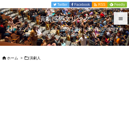

Twitter
Facebook
Feedly
RSS
演劇感想文リンク

演劇、ダンス、ミュージカル（国内上演分）等の舞台の感想、劇

評、レビューリンクのまとめサイトです。
メニュ

サイド
ホーム
>
演劇人



前へ

次へ

検索