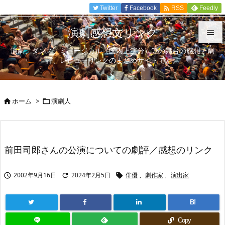

Twitter
Facebook
Feedly
RSS
演劇感想文リンク

演劇、ダンス、ミュージカル（国内上演分）等の舞台の感想、劇

評、レビューリンクのまとめサイトです。
メニュ

サイド
ホーム
>
演劇人



前へ

次へ
前田司郎さんの公演についての劇評／感想のリンク

検索
2002年9月16日
2024年2月5日
俳優
,
劇作家
,
演出家



B!
Copy