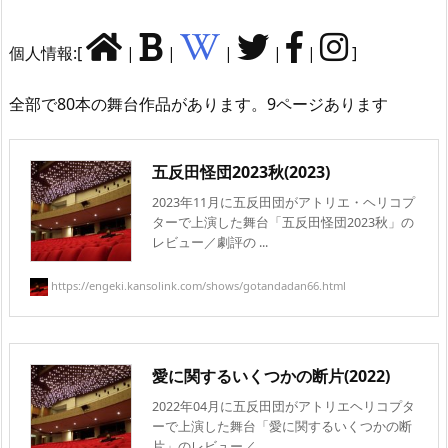
個人情報:[
|
|
|
|
|
]
全部で80本の舞台作品があります。9ページあります
五反田怪団2023秋(2023)
2023年11月に五反田団がアトリエ・ヘリコプ
ターで上演した舞台「五反田怪団2023秋」の
レビュー／劇評の ...
https://engeki.kansolink.com/shows/gotandadan66.html
愛に関するいくつかの断片(2022)
2022年04月に五反田団がアトリエヘリコプタ
ーで上演した舞台「愛に関するいくつかの断
片」のレビュー／ ...