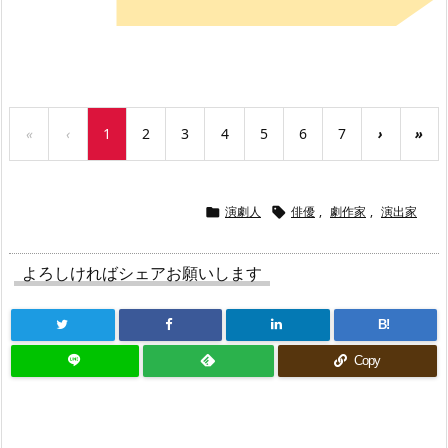
ら→
«
‹
1
2
3
4
5
6
7
›
»
演劇人
俳優
,
劇作家
,
演出家


よろしければシェアお願いします
B!
Copy