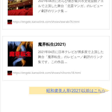
2021年06月にわらび座が菊川市文化会館アエ
ルで上演した舞台「北斎マンガ」のレビュー
／劇評のリンク集 ...
https://engeki.kansolink.com/shows/warabi76.html
魔界転生(2021)
2021年04月に日本テレビが博多座で上演した
舞台「魔界転生」のレビュー／劇評のリンク
集です。この作品 ...
https://engeki.kansolink.com/shows/nihontv18.html
昭和虞美人草(2021)以前はこちら→