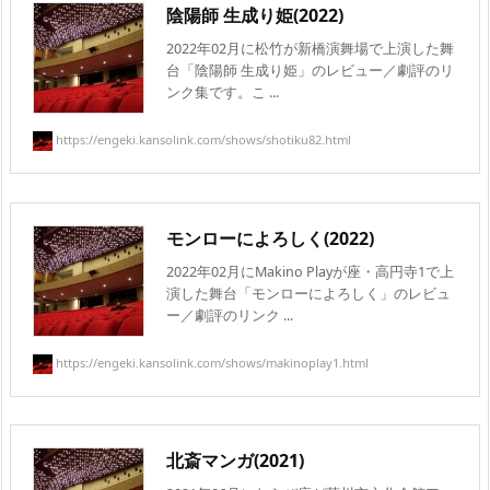
陰陽師 生成り姫(2022)
2022年02月に松竹が新橋演舞場で上演した舞
台「陰陽師 生成り姫」のレビュー／劇評のリ
ンク集です。こ ...
https://engeki.kansolink.com/shows/shotiku82.html
モンローによろしく(2022)
2022年02月にMakino Playが座・高円寺1で上
演した舞台「モンローによろしく」のレビュ
ー／劇評のリンク ...
https://engeki.kansolink.com/shows/makinoplay1.html
北斎マンガ(2021)