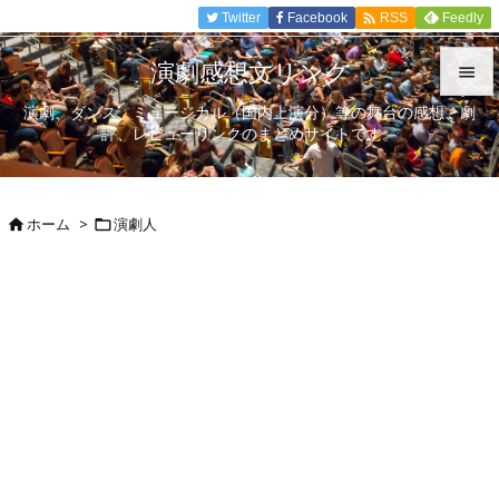

Twitter
Facebook
Feedly
RSS
演劇感想文リンク

演劇、ダンス、ミュージカル（国内上演分）等の舞台の感想、劇

評、レビューリンクのまとめサイトです。
メニュ

サイド
ホーム
>
演劇人



前へ

次へ

検索