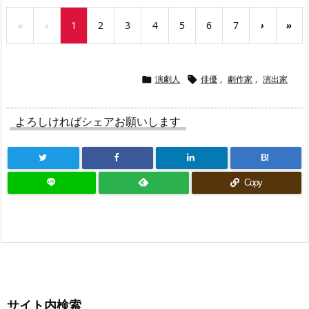
«
‹
1
2
3
4
5
6
7
›
»
演劇人
俳優
,
劇作家
,
演出家


よろしければシェアお願いします
B!
Copy
サイト内検索