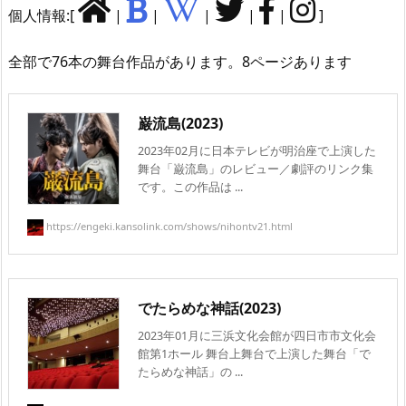
個人情報:[
|
|
|
|
|
]
全部で76本の舞台作品があります。8ページあります
巌流島(2023)
2023年02月に日本テレビが明治座で上演した
舞台「巌流島」のレビュー／劇評のリンク集
です。この作品は ...
https://engeki.kansolink.com/shows/nihontv21.html
でたらめな神話(2023)
2023年01月に三浜文化会館が四日市市文化会
館第1ホール 舞台上舞台で上演した舞台「で
たらめな神話」の ...