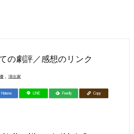
ての劇評／感想のリンク
優
,
演出家
Hatena
LINE
Feedly
Copy