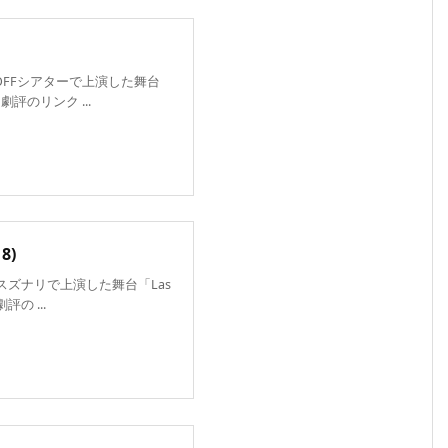
FOFFシアターで上演した舞台
劇評のリンク ...
18)
・スズナリで上演した舞台「Las
劇評の ...