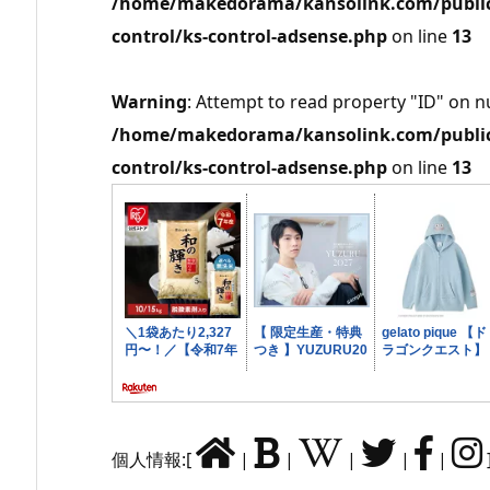
/home/makedorama/kansolink.com/public_
control/ks-control-adsense.php
on line
13
Warning
: Attempt to read property "ID" on nu
/home/makedorama/kansolink.com/public_
control/ks-control-adsense.php
on line
13
個人情報:[
|
|
|
|
|