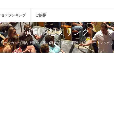
クセスランキング
ご挨拶
演劇感想文リンク
ュージカル（国内上演分）等の舞台の感想、劇評、レビューリンクのま