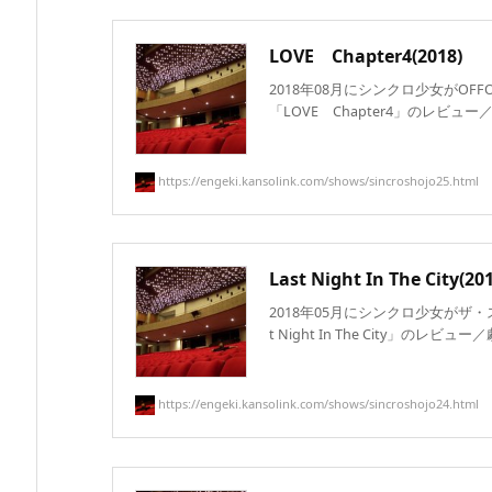
LOVE Chapter4(2018)
2018年08月にシンクロ少女がOF
「LOVE Chapter4」のレビュー／
https://engeki.kansolink.com/shows/sincroshojo25.html
Last Night In The City(20
2018年05月にシンクロ少女がザ
t Night In The City」のレビュー／
https://engeki.kansolink.com/shows/sincroshojo24.html