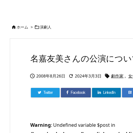
ホーム
>
演劇人


名嘉友美さんの公演につい
2008年8月26日
2024年3月3日
劇作家
,
女



Twitter
Facebook
LinkedIn
B!
Warning
: Undefined variable $post in