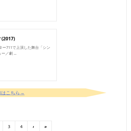
017)
アター711で上演した舞台「シン
劇 ...
以前はこちら→
3
4
›
»