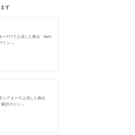
ります
ター711で上演した舞台「Bett
リン ...
祥寺シアターで上演した舞台
劇評のリン ...