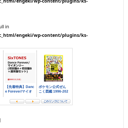
html/engeki/wp-content/plugins/ks-
ll in
html/engeki/wp-content/plugins/ks-
]