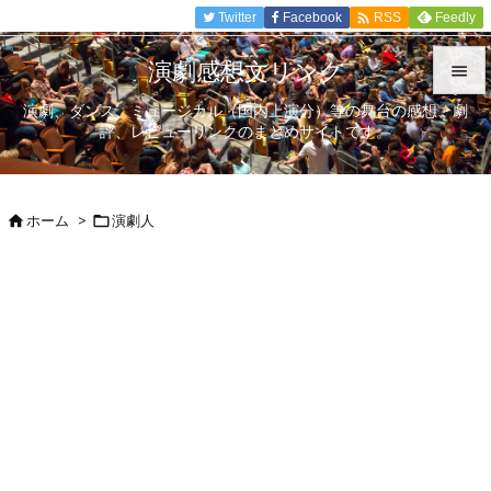

Twitter
Facebook
Feedly
RSS
演劇感想文リンク

演劇、ダンス、ミュージカル（国内上演分）等の舞台の感想、劇

評、レビューリンクのまとめサイトです。
メニュ

サイド
ホーム
>
演劇人



前へ

次へ

検索