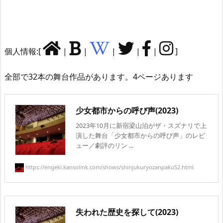
個人情報:[
|
|
|
|
|
]
全部で32本の舞台作品があります。4ページあります
少女都市からの呼び声(2023)
2023年10月に新宿梁山泊がザ・スズナリで上
演した舞台「少女都市からの呼び声」のレビ
ュー／劇評のリン ...
https://engeki.kansolink.com/shows/shinjukuryozanpaku52.html
失われた歴史を探して(2023)