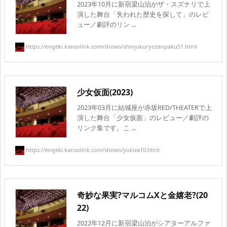
2023年10月に新宿梁山泊がザ・スズナリで上
演した舞台「失われた歴史を探して」のレビ
ュー／劇評のリン ...
https://engeki.kansolink.com/shows/shinjukuryozanpaku51.html
少女仮面(2023)
2023年03月に結城座が赤坂RED/THEATERで上
演した舞台「少女仮面」のレビュー／劇評の
リンク集です。こ ...
https://engeki.kansolink.com/shows/yukiza10.html
奇妙な果実?マルコムXと金嬉老?(20
22)
2022年12月に新宿梁山泊がシアターアルファ