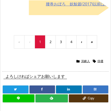
腰巻おぼろ 妖鯨篇(2017)以前はこ
ちら→
«
‹
1
2
3
4
›
»
演劇人
俳優


よろしければシェアお願いします
B!
Copy