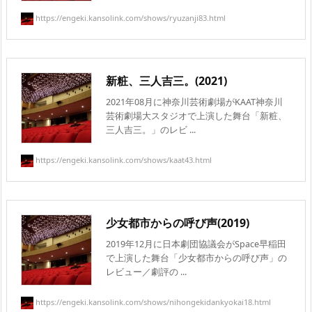
https://engeki.kansolink.com/shows/ryuzanji83.html
新粧、三人吉三。(2021)
2021年08月に神奈川芸術劇場がKAAT神奈川
芸術劇場大スタジオで上演した舞台「新粧、
三人吉三。」のレビ ...
https://engeki.kansolink.com/shows/kaat43.html
少女都市からの呼び声(2019)
2019年12月に日本劇団協議会がSpace早稲田
で上演した舞台「少女都市からの呼び声」の
レビュー／劇評の ...
https://engeki.kansolink.com/shows/nihongekidankyokai18.html