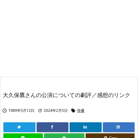
大久保鷹さんの公演についての劇評／感想のリンク
1989年5月12日
2024年2月5日
俳優



B!