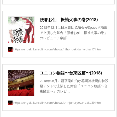
腰巻お仙 振袖火事の巻(2018)
2018年12月に日本劇団協議会がSpace早稲田
で上演した舞台「腰巻お仙 振袖火事の巻」
のレビュー／劇評 ...
https://engeki.kansolink.com/shows/nihongekidankyokai17.html
ユニコン物語〜台東区篇〜(2018)
2018年06月に新宿梁山泊が花園神社境内特設
紫テントで上演した舞台「ユニコン物語〜台
東区篇〜」のレビ ...
https://engeki.kansolink.com/shows/shinjukuryozanpaku39.html