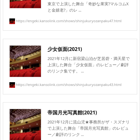
東京で上演した舞台「奇妙な果実?マルコムX
と金嬉老?」のレ ...
https://engeki.kansolink.com/shows/shinjukuryozanpaku47.html
少女仮面(2021)
2021年12月に新宿梁山泊が芝居砦・満天星で
上演した舞台「少女仮面」のレビュー／劇評
のリンク集です。 ...
https://engeki.kansolink.com/shows/shinjukuryozanpaku43.html
帝国月光写真館(2021)
2021年12月に流山児★事務所がザ・スズナリ
で上演した舞台「帝国月光写真館」のレビュ
ー／劇評のリンク ...