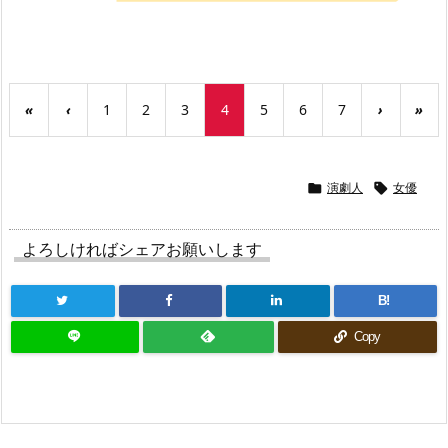
«
‹
1
2
3
4
5
6
7
›
»
演劇人
女優


よろしければシェアお願いします
B!
Copy