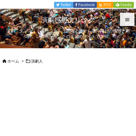

Twitter
Facebook
Feedly
RSS
演劇感想文リンク

演劇、ダンス、ミュージカル（国内上演分）等の舞台の感想、劇

評、レビューリンクのまとめサイトです。
メニュ

サイド
ホーム
>
演劇人



前へ

次へ

検索