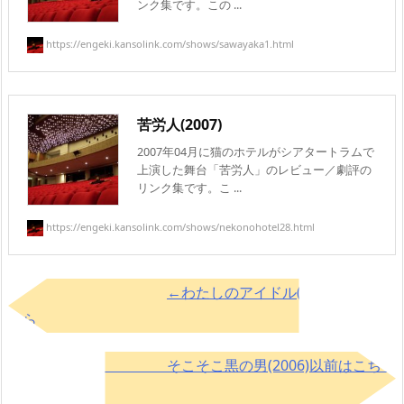
ンク集です。この ...
https://engeki.kansolink.com/shows/sawayaka1.html
苦労人(2007)
2007年04月に猫のホテルがシアタートラムで
上演した舞台「苦労人」のレビュー／劇評の
リンク集です。こ ...
https://engeki.kansolink.com/shows/nekonohotel28.html
←わたしのアイドル(2011)以降はこ
ちら
そこそこ黒の男(2006)以前はこちら
→