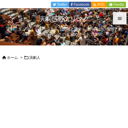

Twitter
Facebook
Feedly
RSS
演劇感想文リンク

演劇、ダンス、ミュージカル（国内上演分）等の舞台の感想、劇

評、レビューリンクのまとめサイトです。
メニュ

サイド
ホーム
>
演劇人



前へ

次へ

検索