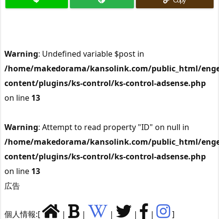
Copy
Warning
: Undefined variable $post in
/home/makedorama/kansolink.com/public_html/enge
content/plugins/ks-control/ks-control-adsense.php
on line
13
Warning
: Attempt to read property "ID" on null in
/home/makedorama/kansolink.com/public_html/enge
content/plugins/ks-control/ks-control-adsense.php
on line
13
広告
個人情報:[
|
|
|
|
|
]