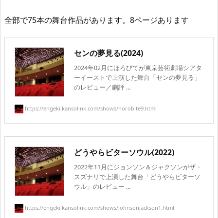
全部で75本の舞台作品があります。8ページあります
センの夢見る(2024)
2024年02月にほろびてが東京芸術劇場シアタ
ーイーストで上演した舞台「センの夢見る」
のレビュー／劇評 ...
https://engeki.kansolink.com/shows/horobite9.html
どうやらビターソウル(2022)
2022年11月にジョンソン＆ジャクソンがザ・
スズナリで上演した舞台「どうやらビターソ
ウル」のレビュー ...
https://engeki.kansolink.com/shows/johnsonjackson1.html