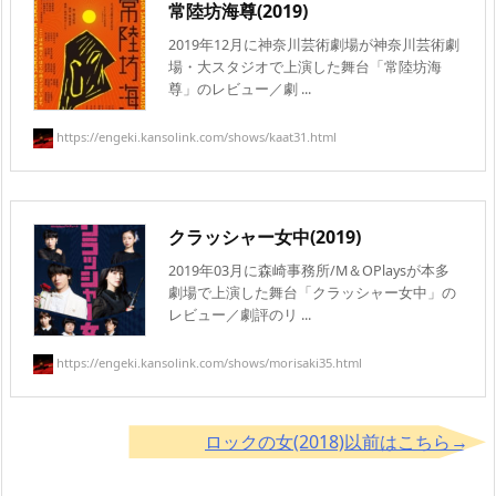
常陸坊海尊(2019)
2019年12月に神奈川芸術劇場が神奈川芸術劇
場・大スタジオで上演した舞台「常陸坊海
尊」のレビュー／劇 ...
https://engeki.kansolink.com/shows/kaat31.html
クラッシャー女中(2019)
2019年03月に森崎事務所/M＆OPlaysが本多
劇場で上演した舞台「クラッシャー女中」の
レビュー／劇評のリ ...
https://engeki.kansolink.com/shows/morisaki35.html
ロックの女(2018)以前はこちら→