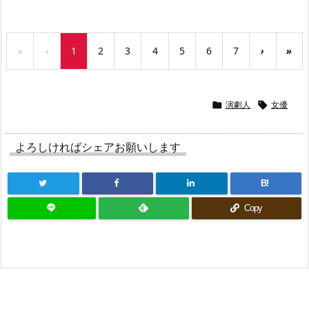
«
‹
1
2
3
4
5
6
7
›
»
演劇人
女優


よろしければシェアお願いします
B!
Copy