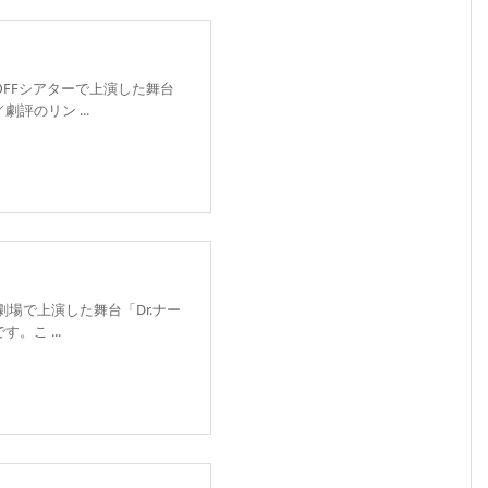
FOFFシアターで上演した舞台
評のリン ...
劇場で上演した舞台「Dr.ナー
こ ...