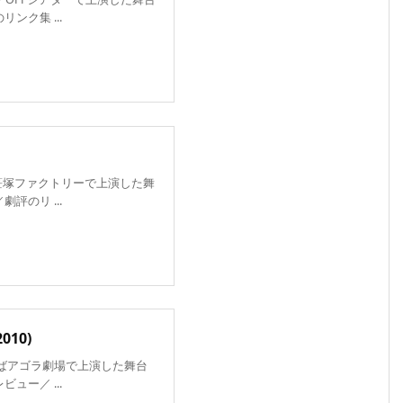
ンク集 ...
ルが笹塚ファクトリーで上演した舞
評のリ ...
10)
まばアゴラ劇場で上演した舞台
ュー／ ...