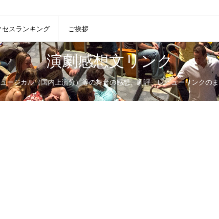
クセスランキング
ご挨拶
演劇感想文リンク
ュージカル（国内上演分）等の舞台の感想、劇評、レビューリンクのま