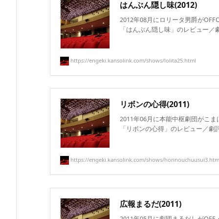
はんぶん隠し味(2012)
2012年08月にロリータ男爵がOF
「はんぶん隠し味」のレビュー／劇評
https://engeki.kansolink.com/shows/lolita25.html
リボンの心得(2011)
2011年06月に本能中枢劇団がこ
「リボンの心得」のレビュー／劇評の
https://engeki.kansolink.com/shows/honnouchuusui3.htm
広報まるだ(2011)
2011年05月に劇団まるだしがOF