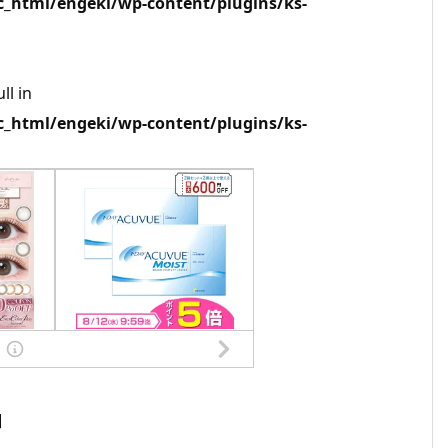
html/engeki/wp-content/plugins/ks-
ll in
html/engeki/wp-content/plugins/ks-
]