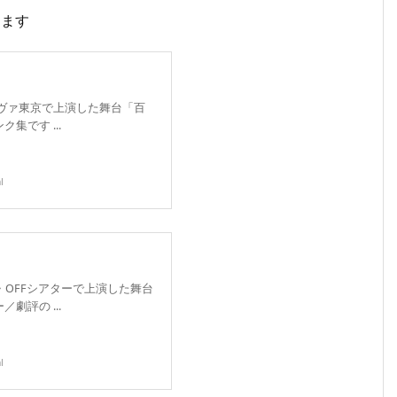
ります
ラヴァ東京で上演した舞台「百
集です ...
l
F・OFFシアターで上演した舞台
劇評の ...
l