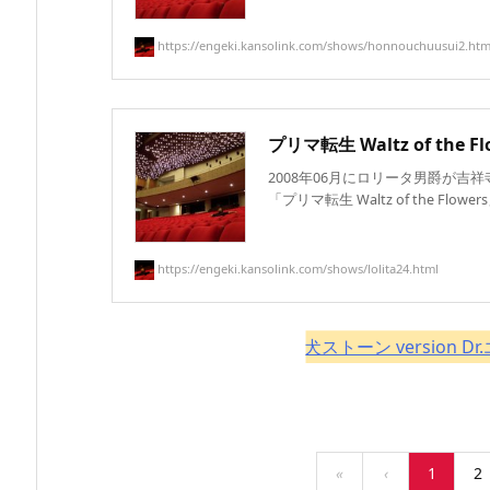
https://engeki.kansolink.com/shows/honnouchuusui2.htm
プリマ転生 Waltz of the Flo
2008年06月にロリータ男爵が吉
「プリマ転生 Waltz of the Flower
https://engeki.kansolink.com/shows/lolita24.html
犬ストーン version 
«
‹
1
2