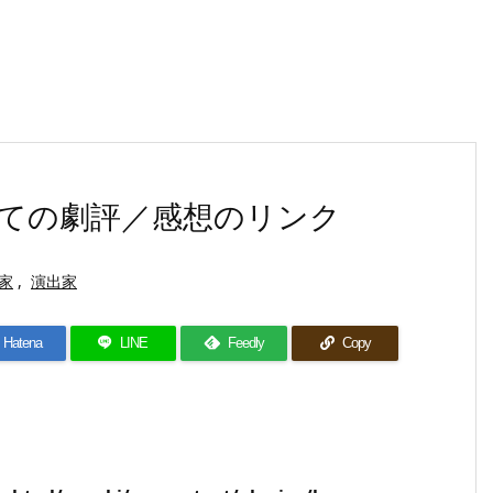
ての劇評／感想のリンク
家
,
演出家
Hatena
LINE
Feedly
Copy