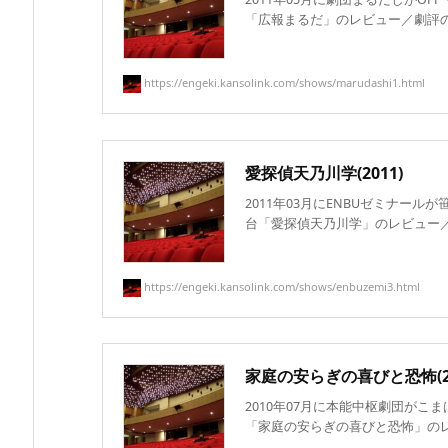
「広報まるだ」のレビュー／劇評のリ
https://engeki.kansolink.com/shows/marudashi1.html
愛探偵天乃川学(2011)
2011年03月にENBUゼミナー
台「愛探偵天乃川学」のレビュー／劇
https://engeki.kansolink.com/shows/enbuzemi3.html
家庭の安らぎの喜びと恐怖(20
2010年07月に本能中枢劇団がこ
「家庭の安らぎの喜びと恐怖」のレビ