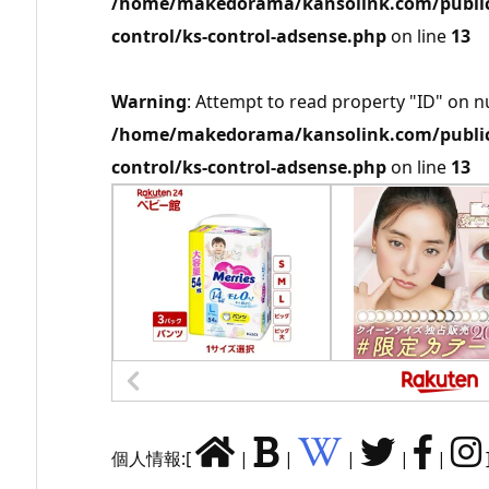
/home/makedorama/kansolink.com/public_
control/ks-control-adsense.php
on line
13
Warning
: Attempt to read property "ID" on nu
/home/makedorama/kansolink.com/public_
control/ks-control-adsense.php
on line
13
個人情報:[
|
|
|
|
|