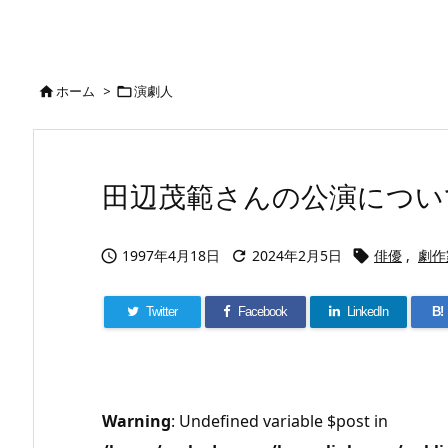
ホーム
>
演劇人


田辺茂範さんの公演につい
1997年4月18日
2024年2月5日
俳優
,
劇作



Twitter
Facebook
LinkedIn
B!
Warning
: Undefined variable $post in