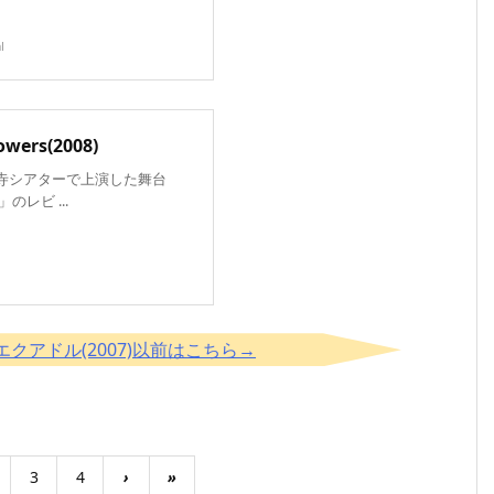
l
wers(2008)
祥寺シアターで上演した舞台
s」のレビ ...
Dr.エクアドル(2007)以前はこちら→
3
4
›
»