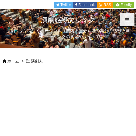

Twitter
Facebook
Feedly
RSS
演劇感想文リンク

演劇、ダンス、ミュージカル（国内上演分）等の舞台の感想、劇

評、レビューリンクのまとめサイトです。
メニュ

サイド
ホーム
>
演劇人



前へ

次へ

検索