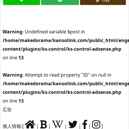
Copy
Warning
: Undefined variable $post in
/home/makedorama/kansolink.com/public_html/enge
content/plugins/ks-control/ks-control-adsense.php
on line
13
Warning
: Attempt to read property "ID" on null in
/home/makedorama/kansolink.com/public_html/enge
content/plugins/ks-control/ks-control-adsense.php
on line
13
広告
個人情報:[
|
|
|
|
|
]