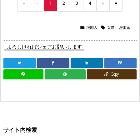
«
‹
1
2
3
4
›
»
演劇人
女優
,
演出家


よろしければシェアお願いします
B!
Copy
サイト内検索