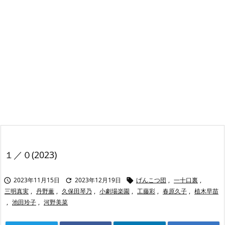
１／０(2023)
2023年11月15日
2023年12月19日
げんこつ団
,
一十口裏
,



三明真実
,
丹野薫
,
久保田琴乃
,
小劇場楽園
,
工藤彩
,
春原久子
,
植木早苗
,
池田玲子
,
河野美菜