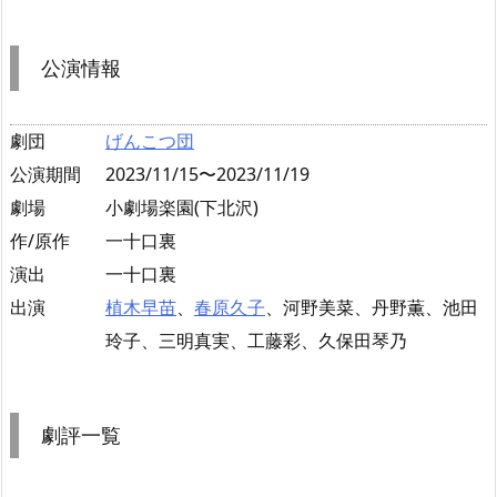
公演情報
劇団
げんこつ団
公演期間
2023/11/15〜2023/11/19
劇場
小劇場楽園(下北沢)
作/原作
一十口裏
演出
一十口裏
出演
植木早苗
、
春原久子
、河野美菜、丹野薫、池田
玲子、三明真実、工藤彩、久保田琴乃
劇評一覧