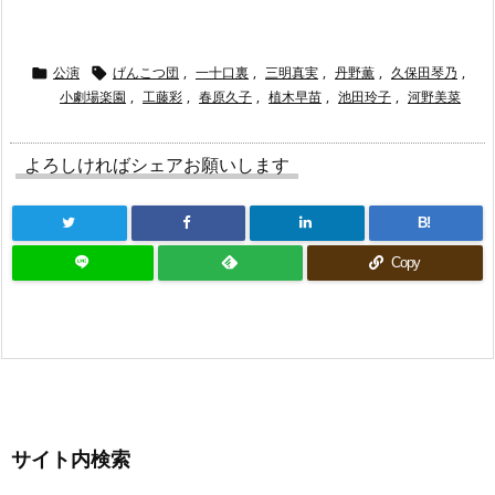
公演
げんこつ団
,
一十口裏
,
三明真実
,
丹野薫
,
久保田琴乃
,


小劇場楽園
,
工藤彩
,
春原久子
,
植木早苗
,
池田玲子
,
河野美菜
よろしければシェアお願いします
B!
Copy
サイト内検索