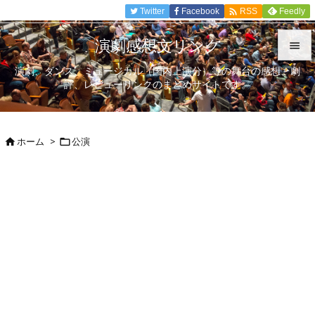

Twitter
Facebook
Feedly
RSS
演劇感想文リンク

演劇、ダンス、ミュージカル（国内上演分）等の舞台の感想、劇

評、レビューリンクのまとめサイトです。
メニュ

サイド
ホーム
>
公演



前へ

次へ

検索