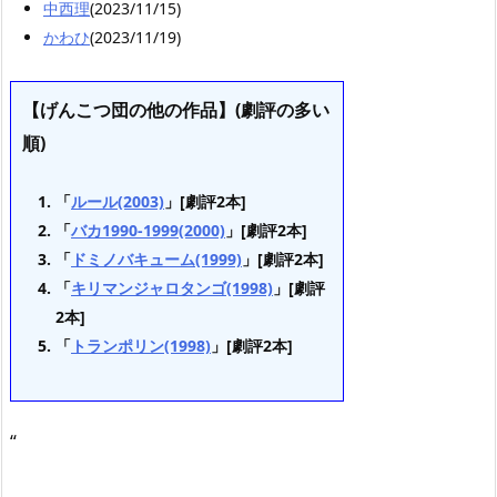
中西理
(2023/11/15)
かわひ
(2023/11/19)
【げんこつ団の他の作品】(劇評の多い
順)
「
ルール(2003)
」[劇評2本]
「
バカ1990-1999(2000)
」[劇評2本]
「
ドミノバキューム(1999)
」[劇評2本]
「
キリマンジャロタンゴ(1998)
」[劇評
2本]
「
トランポリン(1998)
」[劇評2本]
“