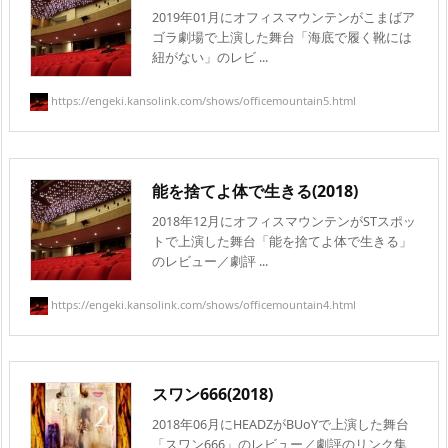
2019年01月にオフィスマウンテンがこまばア
ゴラ劇場で上演した舞台「海底で履く靴には
紐がない」のレビ ...
https://engeki.kansolink.com/shows/officemountain5.html
能を捨てよ体で生きる(2018)
2018年12月にオフィスマウンテンがSTスポッ
トで上演した舞台「能を捨てよ体で生きる」
のレビュー／劇評 ...
https://engeki.kansolink.com/shows/officemountain4.html
スワン666(2018)
2018年06月にHEADZがBUoYで上演した舞台
「スワン666」のレビュー／劇評のリンク集