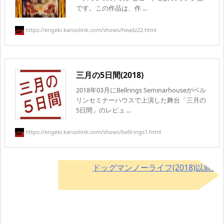
です。この作品は、作 ...
https://engeki.kansolink.com/shows/headz22.html
三月の5日間(2018)
2018年03月にBellrings Seminarhouseがベル
リンセミナーハウスで上演した舞台「三月の
5日間」のレビュ ...
https://engeki.kansolink.com/shows/bellrings1.html
ドッグマンノーライフ(2018)以前は
こちら→