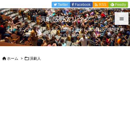

Twitter
Facebook
Feedly
RSS
演劇感想文リンク

演劇、ダンス、ミュージカル（国内上演分）等の舞台の感想、劇

評、レビューリンクのまとめサイトです。
メニュ

サイド
ホーム
>
演劇人



前へ

次へ

検索