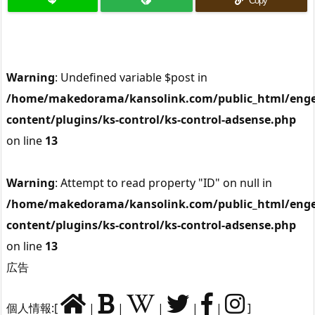
Copy
Warning
: Undefined variable $post in
/home/makedorama/kansolink.com/public_html/enge
content/plugins/ks-control/ks-control-adsense.php
on line
13
Warning
: Attempt to read property "ID" on null in
/home/makedorama/kansolink.com/public_html/enge
content/plugins/ks-control/ks-control-adsense.php
on line
13
広告
個人情報:[
|
|
|
|
|
]