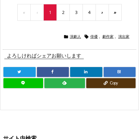
«
‹
1
2
3
4
›
»
演劇人
俳優
,
劇作家
,
演出家


よろしければシェアお願いします
B!
Copy
サイト内検索