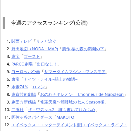
今週のアクセスランキング(公演)
関西テレビ
「
サメと泳ぐ
」
野田地図（NODA・MAP)
「
贋作 桜の森の満開の下
」
東宝
「
ゴースト
」
PARCO劇場
「
出口なし！
」
ヨーロッパ企画
「
サマータイムマシン・ワンスモア
」
東宝
「
ナイツ・テイル−騎士の物語−
」
水素74％
「
ロマン
」
東京芸術劇場
「
おのれナポレオン L’honneur de Napoleon
」
劇団☆新感線
「
修羅天魔〜髑髏城の七人 Season極
」
二兎社
「
ザ・空気 ver.2 誰も書いてはならぬ
」
阿佐ヶ谷スパイダース
「
MAKOTO
」
エイベックス・エンターテイメント(旧エイベックス・ライブ・