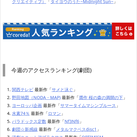
クリエイティブ）
「
タイヨウのうた~Midnight Sun~
」
今週のアクセスランキング(劇団)
関西テレビ
最新作「
サメと泳ぐ
」
野田地図（NODA・MAP)
最新作「
贋作 桜の森の満開の下
」
ヨーロッパ企画
最新作「
サマータイムマシンブルース
」
水素74％
最新作「
ロマン
」
パラドックス定数
最新作「
Nf3Nf6
」
劇団☆新感線
最新作「
メタルマクベスdisc1
」