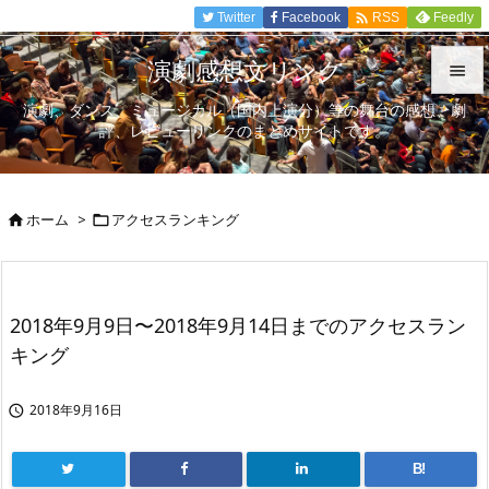

Twitter
Facebook
Feedly
RSS
演劇感想文リンク

演劇、ダンス、ミュージカル（国内上演分）等の舞台の感想、劇

評、レビューリンクのまとめサイトです。
メニュ

サイド
ホーム
>
アクセスランキング



前へ

次へ
2018年9月9日〜2018年9月14日までのアクセスラン

キング
検索
2018年9月16日

B!