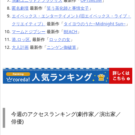
演劇ユニットアブラクサス
最新作「
OPTIMISM
」
匿名劇壇
最新作「
笑う茶化師と事情女子
」
エイベックス・エンターテイメント(旧エイベックス・ライブ・
クリエイティブ）
最新作「
タイヨウのうた~Midnight Sun~
」
マームとジプシー
最新作「
BEACH
」
港.ロッ区.
最新作「
ロックの女
」
大人計画
最新作「
ニンゲン御破算
」
今週のアクセスランキング(劇作家／演出家／
俳優)