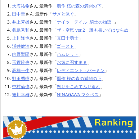
天海祐希
さん 最新作「
贋作 桜の森の満開の下
」
田中圭
さん 最新作「
サメと泳ぐ
」
井上芳雄
さん 最新作「
ナイツ・テイル−騎士の物語−
」
眞島秀和
さん 最新作「
ザ・空気 ver.2 誰も書いてはならぬ
」
上川隆也
さん 最新作「
真田十勇士
」
浦井健治
さん 最新作「
ゴースト
」
内野聖陽
さん 最新作「
ハムレット
」
玉置玲央
さん 最新作「
お気に召すまま
」
高橋一生
さん 最新作「
レディエント・バーミン
」
野田秀樹
さん 最新作「
贋作 桜の森の満開の下
」
中村倫也
さん 最新作「
怒りをこめてふり返れ
」
蜷川幸雄
さん 最新作「
NINAGAWA マクベス
」