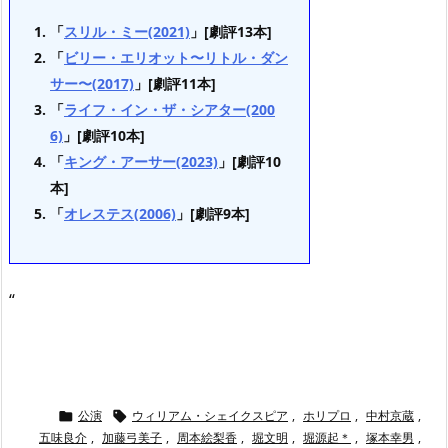
「
スリル・ミー(2021)
」[劇評13本]
「
ビリー・エリオット〜リトル・ダン
サー〜(2017)
」[劇評11本]
「
ライフ・イン・ザ・シアター(200
6)
」[劇評10本]
「
キング・アーサー(2023)
」[劇評10
本]
「
オレステス(2006)
」[劇評9本]
“
公演
ウィリアム・シェイクスピア
,
ホリプロ
,
中村京蔵
,


五味良介
,
加藤弓美子
,
周本絵梨香
,
堀文明
,
堀源起＊
,
塚本幸男
,