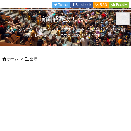

Twitter
Facebook
Feedly
RSS
演劇感想文リンク

演劇、ダンス、ミュージカル（国内上演分）等の舞台の感想、劇

評、レビューリンクのまとめサイトです。
メニュ

サイド
ホーム
>
公演



前へ

次へ

検索