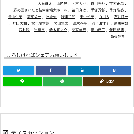
大石継太
,
山﨑光
,
岡本大地
,
市川理矩
,
市村正親
,
彩の国さいたま芸術劇場大ホール
,
後田真欧
,
手塚秀彰
,
手打隆盛
,
景山仁美
,
清家栄一
,
牧純矢
,
瑳川哲朗
,
田中裕子
,
白川大
,
石井愃一
,
神山大和
,
秋元龍太朗
,
竪山隼太
,
續木淳平
,
羽子田洋子
,
蜷川幸雄
,
西村聡
,
辻萬長
,
鈴木真之介
,
間宮啓行
,
青山達三
,
飯田邦博
,
髙橋英希
よろしければシェアお願いします
B!
Copy
ディスカッション