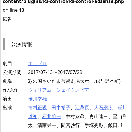
content/plugins/ks-control/ks-control-adsense.php
on line
13
広告
公演情報
劇団
ホリプロ
公演期間
2017/07/13〜2017/07/29
劇場
彩の国さいたま芸術劇場大ホール(与野本町)
作/原作
ウィリアム・シェイクスピア
演出
蜷川幸雄
出演
市村正親
、
田中裕子
、
辻萬長
、
大石継太
、
瑳川
哲朗
、
石井愃一
、中村京蔵、青山達三、竪山隼
太、清家栄一、間宮啓行、手塚秀彰、飯田邦