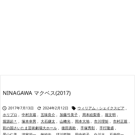
NINAGAWA マクベス(2017)
2017年7月13日
2024年2月12日
ウィリアム・シェイクスピア
,



ホリプロ
,
中村京蔵
,
五味良介
,
加藤弓美子
,
周本絵梨香
,
堀文明
,
堀源起＊
,
塚本幸男
,
大石継太
,
山﨑光
,
岡本大地
,
市川理矩
,
市村正親
,
彩の国さいたま芸術劇場大ホール
,
後田真欧
,
手塚秀彰
,
手打隆盛
,
景山仁美
,
清家栄一
,
牧純矢
,
瑳川哲朗
,
田中裕子
,
白川大
,
石井愃一
,