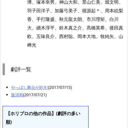
博、塚本幸男、神山大和、景山仁美、堀文明、
羽子田洋子、加藤弓美子、堀源起＊、周本絵梨
香、手打隆盛、秋元龍太朗、市川理矩、白川
大、續木淳平、鈴木真之介、髙橋英希、後田真
欧、五味良介、西村聡、岡本大地、牧純矢、山
﨑光
劇評一覧
やっぱし舞台が好き!
(2017/07/15)
阪清和
(2017/07/21)
【ホリプロの他の作品】(劇評の多い
順)