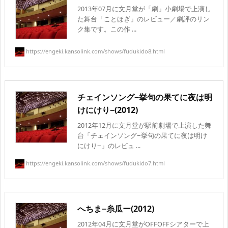
2013年07月に文月堂が「劇」小劇場で上演し
た舞台「ことほぎ」のレビュー／劇評のリン
ク集です。この作 ...
https://engeki.kansolink.com/shows/fudukido8.html
チェインソング−挙句の果てに夜は明
けにけり−(2012)
2012年12月に文月堂が駅前劇場で上演した舞
台「チェインソング−挙句の果てに夜は明け
にけり−」のレビュ ...
https://engeki.kansolink.com/shows/fudukido7.html
へちま−糸瓜ー(2012)
2012年04月に文月堂がOFFOFFシアターで上