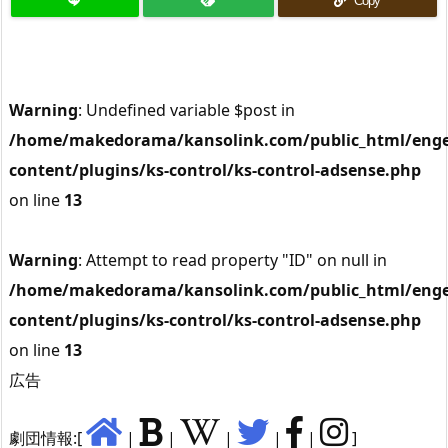
Copy
Warning
: Undefined variable $post in
/home/makedorama/kansolink.com/public_html/enge
content/plugins/ks-control/ks-control-adsense.php
on line
13
Warning
: Attempt to read property "ID" on null in
/home/makedorama/kansolink.com/public_html/enge
content/plugins/ks-control/ks-control-adsense.php
on line
13
広告
劇団情報:[
|
|
|
|
|
]