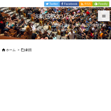

Twitter
Facebook
Feedly
RSS
演劇感想文リンク

演劇、ダンス、ミュージカル（国内上演分）等の舞台の感想、劇

評、レビューリンクのまとめサイトです。
メニュ

サイド
ホーム
>
劇団



前へ

次へ

検索