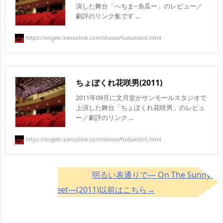
演した舞台「へちま−糸瓜ー」のレビュー／
劇評のリンク集です ...
https://engeki.kansolink.com/shows/fudukido6.html
ちょぼくれ花咲男(2011)
2011年09月に文月堂がサンモールスタジオで
上演した舞台「ちょぼくれ花咲男」のレビュ
ー／劇評のリンク ...
https://engeki.kansolink.com/shows/fudukido5.html
明るい表通りで— On The Sunny S
ide Of The Street—(2011)以前はこちら→