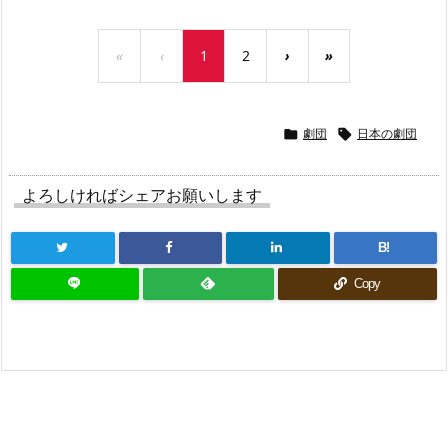
«
‹
1
2
›
»
劇団
日本の劇団


よろしければシェアお願いします
B!
Copy