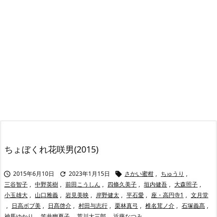
ちょぼくれ花咲男(2015)
2015年6月10日
2023年1月15日
さかい蜜柑
,
ちゅうり
,



三谷智子
,
中野英樹
,
前田こうしん
,
四條久美子
,
垣内健吾
,
大森照子
,
小玉雄大
,
山口雅義
,
岩見美映
,
岸野健太
,
平石愛
,
座・高円寺1
,
文月堂
,
日高ボブ美
,
日髙啓介
,
村田与志行
,
栗林真弓
,
椎名茸ノ介
,
石塚義髙
,
神馬ゆかり
,
笠井幽夏子
,
荒川大三郎
,
近藤なつみ