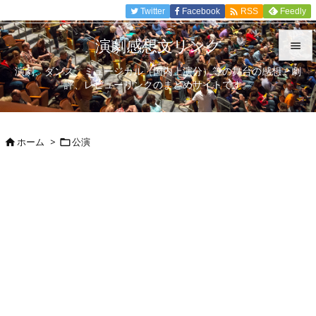

Twitter
Facebook
Feedly
RSS
演劇感想文リンク

演劇、ダンス、ミュージカル（国内上演分）等の舞台の感想、劇

評、レビューリンクのまとめサイトです。
メニュ

サイド
ホーム
>
公演



前へ

次へ

検索