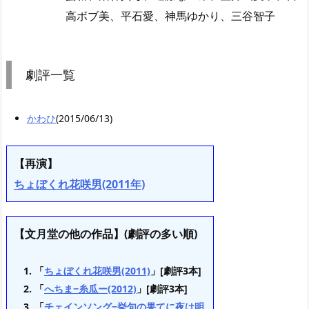
高ボブ美、平石愛、神馬ゆかり、三谷智子
劇評一覧
かわひ
(2015/06/13)
【再演】
ちょぼくれ花咲男(2011年)
【文月堂の他の作品】(劇評の多い順)
「
ちょぼくれ花咲男(2011)
」[劇評3本]
「
へちま−糸瓜ー(2012)
」[劇評3本]
「
チェインソング−挙句の果てに夜は明