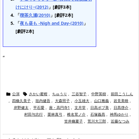
けにけり−(2012)
」[劇評3本]
「
喫茶久瀬(2010)
」[劇評2本]
「
夜も昼も -Nigh and Day-(2010)
」
[劇評2本]
“
公演
さかい蜜柑
,
ちゅうり
,
三谷智子
,
中野英樹
,
前田こうしん


,
四條久美子
,
垣内健吾
,
大森照子
,
小玉雄大
,
山口雅義
,
岩見美映
,
岸野健太
,
平石愛
,
座・高円寺1
,
文月堂
,
日高ボブ美
,
日髙啓介
,
村田与志行
,
栗林真弓
,
椎名茸ノ介
,
石塚義髙
,
神馬ゆかり
,
笠井幽夏子
,
荒川大三郎
,
近藤なつみ