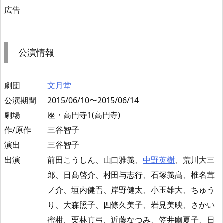
広告
公演情報
劇団
文月堂
公演期間
2015/06/10〜2015/06/14
劇場
座・高円寺1(高円寺)
作/原作
三谷智子
演出
三谷智子
出演
前田こうしん、山口雅義、
中野英樹
、荒川大三
郎、日髙啓介、村田与志行、石塚義髙、椎名茸
ノ介、垣内健吾、岸野健太、小玉雄大、ちゅう
り、大森照子、四條久美子、岩見美映、さかい
蜜柑、栗林真弓、近藤なつみ、笠井幽夏子、日