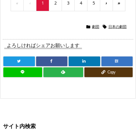
«
‹
1
2
3
4
5
›
»
劇団
日本の劇団


よろしければシェアお願いします
B!
Copy
サイト内検索