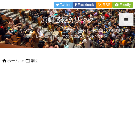

Twitter
Facebook
Feedly
RSS
演劇感想文リンク

演劇、ダンス、ミュージカル（国内上演分）等の舞台の感想、劇

評、レビューリンクのまとめサイトです。
メニュ

サイド
ホーム
>
劇団



前へ

次へ

検索