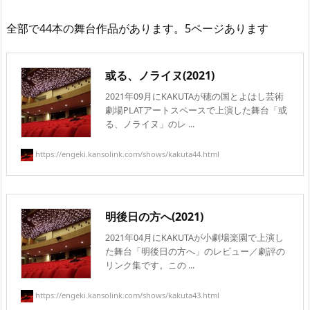
全部で44本の舞台作品があります。5ページあります
或る、ノライヌ(2021)
2021年09月にKAKUTAが穂の国とよはし芸術
劇場PLATアートスペースで上演した舞台「或
る、ノライヌ」のレ ...
https://engeki.kansolink.com/shows/kakuta44.html
明後日の方へ(2021)
2021年04月にKAKUTAが小劇場楽園で上演し
た舞台「明後日の方へ」のレビュー／劇評の
リンク集です。この ...
https://engeki.kansolink.com/shows/kakuta43.html