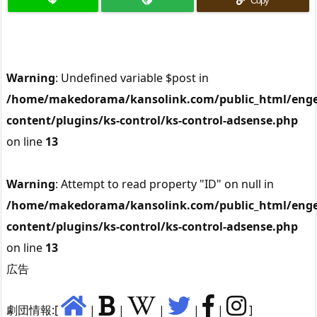
Copy
Warning
: Undefined variable $post in
/home/makedorama/kansolink.com/public_html/enge
content/plugins/ks-control/ks-control-adsense.php
on line
13
Warning
: Attempt to read property "ID" on null in
/home/makedorama/kansolink.com/public_html/enge
content/plugins/ks-control/ks-control-adsense.php
on line
13
広告
劇団情報:[
|
|
|
|
|
]