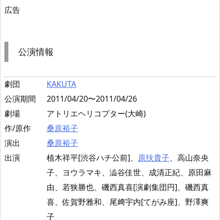
広告
公演情報
劇団
KAKUTA
公演期間
2011/04/20〜2011/04/26
劇場
アトリエヘリコプター(大崎)
作/原作
桑原裕子
演出
桑原裕子
出演
植木祥平[渋谷ハチ公前]、
原扶貴子
、高山奈央
子、ヨウラマキ、澁谷佳世、成清正紀、原田麻
由、若狭勝也、磯西真喜[演劇集団円]、磯西真
喜、佐賀野雅和、尾﨑宇内[てがみ座]、野澤爽
子