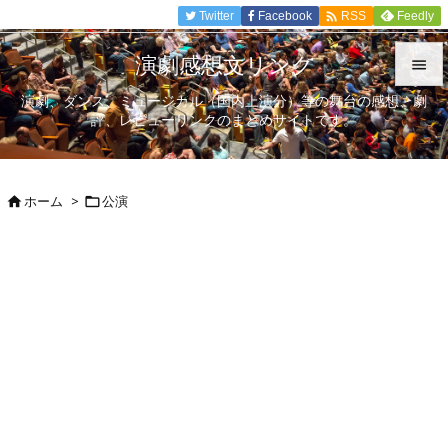

Twitter
Facebook
Feedly
RSS
演劇感想文リンク

演劇、ダンス、ミュージカル（国内上演分）等の舞台の感想、劇

評、レビューリンクのまとめサイトです。
メニュ

サイド
ホーム
>
公演



前へ

次へ

検索