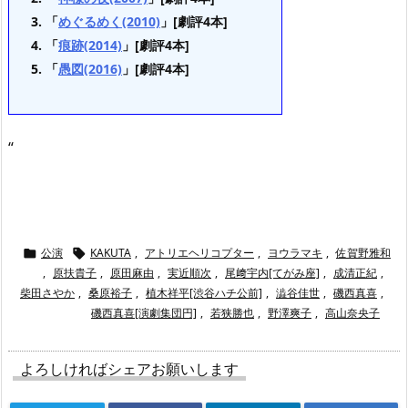
「
めぐるめく(2010)
」[劇評4本]
「
痕跡(2014)
」[劇評4本]
「
愚図(2016)
」[劇評4本]
“
公演
KAKUTA
,
アトリエヘリコプター
,
ヨウラマキ
,
佐賀野雅和


,
原扶貴子
,
原田麻由
,
実近順次
,
尾﨑宇内[てがみ座]
,
成清正紀
,
柴田さやか
,
桑原裕子
,
植木祥平[渋谷ハチ公前]
,
澁谷佳世
,
磯西真喜
,
磯西真喜[演劇集団円]
,
若狭勝也
,
野澤爽子
,
高山奈央子
よろしければシェアお願いします