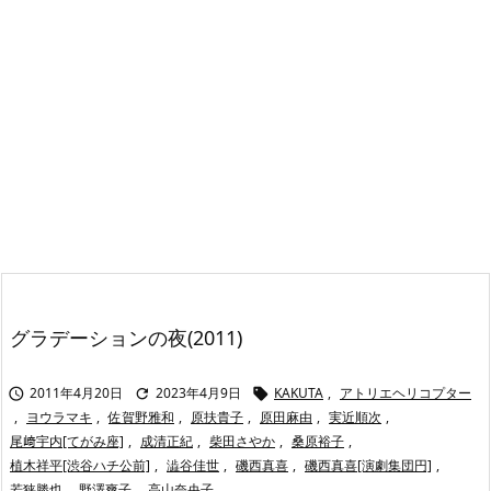
グラデーションの夜(2011)
2011年4月20日
2023年4月9日
KAKUTA
,
アトリエヘリコプター



,
ヨウラマキ
,
佐賀野雅和
,
原扶貴子
,
原田麻由
,
実近順次
,
尾﨑宇内[てがみ座]
,
成清正紀
,
柴田さやか
,
桑原裕子
,
植木祥平[渋谷ハチ公前]
,
澁谷佳世
,
磯西真喜
,
磯西真喜[演劇集団円]
,
若狭勝也
,
野澤爽子
,
高山奈央子