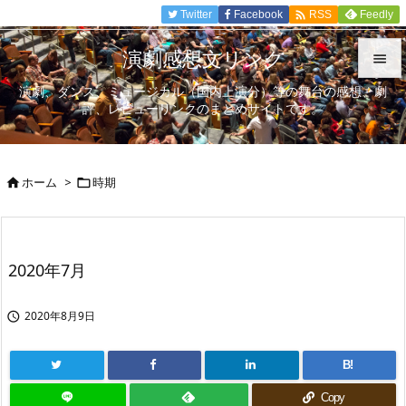

Twitter
Facebook
Feedly
RSS
演劇感想文リンク

演劇、ダンス、ミュージカル（国内上演分）等の舞台の感想、劇

評、レビューリンクのまとめサイトです。
メニュ

サイド
ホーム
>
時期



前へ

次へ
2020年7月

検索
2020年8月9日

B!
Copy