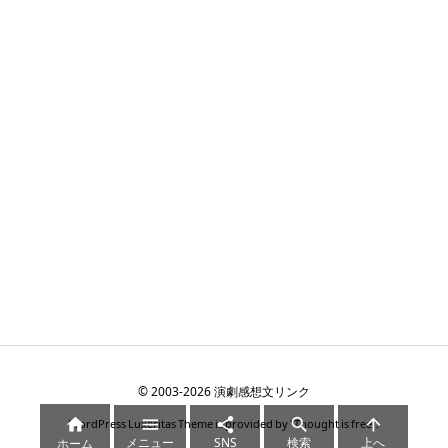
©
2003
-2026
演劇感想文リンク





WordPress Luxeritas Theme is provided by "
Thought is free
".
メニュー
SNS
検索
上へ
ホーム