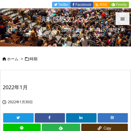

Twitter
Facebook
Feedly
RSS
演劇感想文リンク

演劇、ダンス、ミュージカル（国内上演分）等の舞台の感想、劇

評、レビューリンクのまとめサイトです。
メニュ

サイド
ホーム
>
時期



前へ

次へ
2022年1月

検索
2022年1月30日

B!
Copy