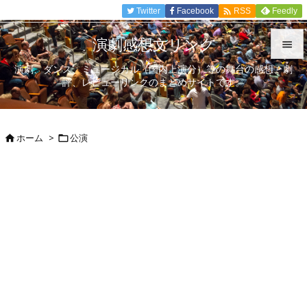

Twitter
Facebook
Feedly
RSS
演劇感想文リンク

演劇、ダンス、ミュージカル（国内上演分）等の舞台の感想、劇

評、レビューリンクのまとめサイトです。
メニュ

サイド
ホーム
>
公演



前へ

次へ

検索