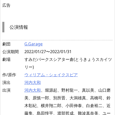
広告
公演情報
劇団
G.Garage
公演期間
2022/01/27〜2022/01/31
劇場
すみだパークスシアター倉(とうきょうスカイツ
リー)
作/原作
ウィリアム・シェイクスピア
演出
河内大和
出演
河内大和
、堀源起、野村龍一、真以美、山口磨
美、原慎一郎、別所晋、大洞雄真、高橋司、鈴
木彰紀、横井翔二郎、小田伸泰、白倉裕二、近
藤隼、島田惇平、渡部哲成、難波真奈美、ユー