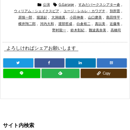
公演
G.Garage
,
すみだパークスシアター倉
,


ウィリアム・シェイクスピア
,
ユージ・レルレ・カワグチ
,
別所晋
,
原慎一郎
,
堀源起
,
大洞雄真
,
小田伸泰
,
山口磨美
,
島田惇平
,
横井翔二郎
,
河内大和
,
渡部哲成
,
白倉裕二
,
真以美
,
近藤隼
,
野村龍一
,
鈴木彰紀
,
難波真奈美
,
高橋司
よろしければシェアお願いします
B!
Copy
サイト内検索