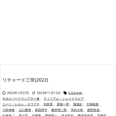
リチャード三世(2022)
2022年1月27日
2023年11月12日
G.Garage
,



すみだパークスシアター倉
,
ウィリアム・シェイクスピア
,
ユージ・レルレ・カワグチ
,
別所晋
,
原慎一郎
,
堀源起
,
大洞雄真
,
小田伸泰
,
山口磨美
,
島田惇平
,
横井翔二郎
,
河内大和
,
渡部哲成
,
白倉裕二
,
真以美
,
近藤隼
,
野村龍一
,
鈴木彰紀
,
難波真奈美
,
高橋司