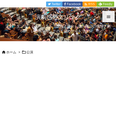

Twitter
Facebook
Feedly
RSS
演劇感想文リンク

演劇、ダンス、ミュージカル（国内上演分）等の舞台の感想、劇

評、レビューリンクのまとめサイトです。
メニュ

サイド
ホーム
>
公演



前へ

次へ

検索