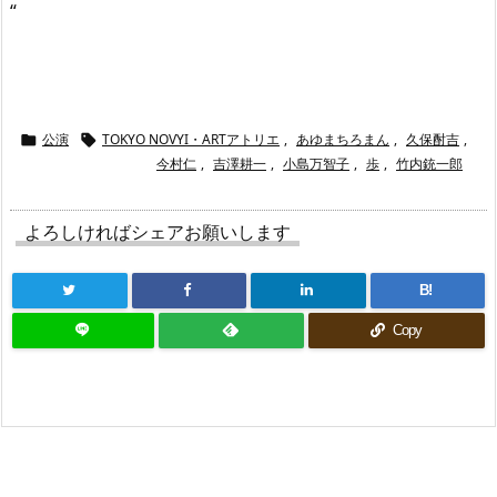
“
公演
TOKYO NOVYI・ARTアトリエ
,
あゆまちろまん
,
久保酎吉
,


今村仁
,
吉澤耕一
,
小島万智子
,
歩
,
竹内銃一郎
よろしければシェアお願いします
B!
Copy