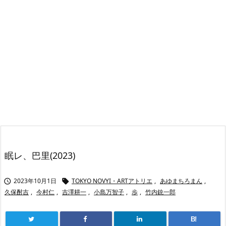
眠レ、巴里(2023)
2023年10月1日
TOKYO NOVYI・ARTアトリエ
,
あゆまちろまん
,


久保酎吉
,
今村仁
,
吉澤耕一
,
小島万智子
,
歩
,
竹内銃一郎
B!