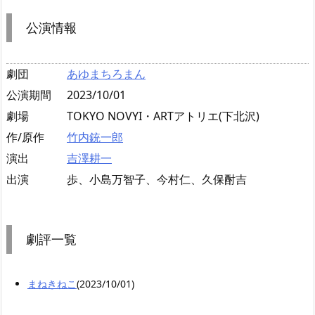
公演情報
劇団
あゆまちろまん
公演期間
2023/10/01
劇場
TOKYO NOVYI・ARTアトリエ(下北沢)
作/原作
竹内銃一郎
演出
吉澤耕一
出演
歩、小島万智子、今村仁、久保酎吉
劇評一覧
まねきねこ
(2023/10/01)