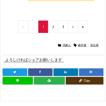
«
‹
1
2
3
›
»
演劇人
劇作家
,
演出家


よろしければシェアお願いします
B!
Copy