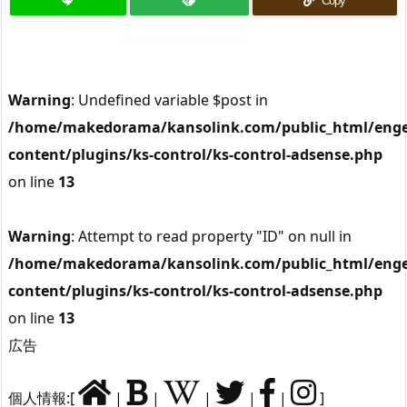
Copy
Warning
: Undefined variable $post in
/home/makedorama/kansolink.com/public_html/enge
content/plugins/ks-control/ks-control-adsense.php
on line
13
Warning
: Attempt to read property "ID" on null in
/home/makedorama/kansolink.com/public_html/enge
content/plugins/ks-control/ks-control-adsense.php
on line
13
広告
個人情報:[
|
|
|
|
|
]