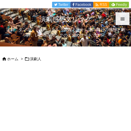

Twitter
Facebook
Feedly
RSS
演劇感想文リンク

演劇、ダンス、ミュージカル（国内上演分）等の舞台の感想、劇

評、レビューリンクのまとめサイトです。
メニュ

サイド
ホーム
>
演劇人



前へ

次へ

検索