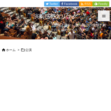

Twitter
Facebook
Feedly
RSS
演劇感想文リンク

演劇、ダンス、ミュージカル（国内上演分）等の舞台の感想、劇

評、レビューリンクのまとめサイトです。
メニュ

サイド
ホーム
>
公演



前へ

次へ

検索