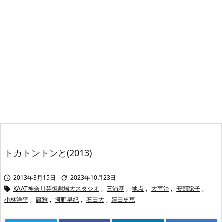
トカトントンと(2013)
2013年3月15日
2023年10月23日


KAAT神奈川芸術劇場大スタジオ
,
三浦基
,
地点
,
太宰治
,
安部聡子
,

小林洋平
,
庸雅
,
河野早紀
,
石田大
,
窪田史恵