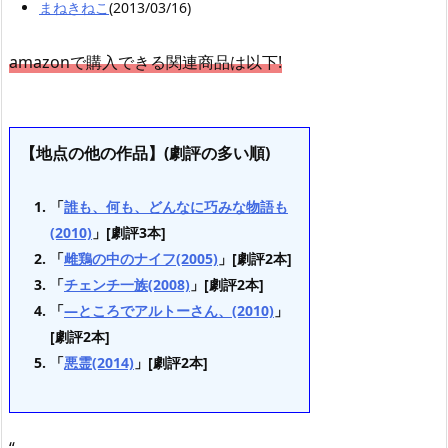
まねきねこ
(2013/03/16)
amazonで購入できる関連商品は以下!
【地点の他の作品】(劇評の多い順)
「
誰も、何も、どんなに巧みな物語も
(2010)
」[劇評3本]
「
雌鶏の中のナイフ(2005)
」[劇評2本]
「
チェンチ一族(2008)
」[劇評2本]
「
—ところでアルトーさん、(2010)
」
[劇評2本]
「
悪霊(2014)
」[劇評2本]