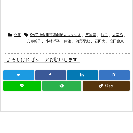
“
公演
KAAT神奈川芸術劇場大スタジオ
,
三浦基
,
地点
,
太宰治
,


安部聡子
,
小林洋平
,
庸雅
,
河野早紀
,
石田大
,
窪田史恵
よろしければシェアお願いします
B!
Copy