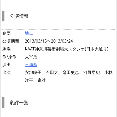
公演情報
劇団
地点
公演期間
2013/03/15〜2013/03/24
劇場
KAAT神奈川芸術劇場大スタジオ(日本大通り)
作/原作
太宰治
演出
三浦基
出演
安部聡子、石田大、窪田史恵、河野早紀、小林
洋平、庸雅
劇評一覧