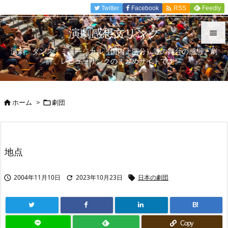

Twitter
Facebook
Feedly
RSS
演劇感想文リンク

演劇、ダンス、ミュージカル（国内上演分）等の舞台の感想、劇

評、レビューリンクのまとめサイトです。
メニュ

サイド
ホーム
>
劇団



前へ

次へ
地点

検索
2004年11月10日
2023年10月23日
日本の劇団



B!
Copy