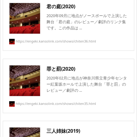
君の庭(2020)
2020年09月に地点がノースポールで上演した
舞台「君の庭」のレビュー／劇評のリンク集
です。この作品は ...
https://engeki.kansolink.com/shows/chiten36.html
罪と罰(2020)
2020年02月に地点が神奈川県立青少年センタ
ー紅葉坂ホールで上演した舞台「罪と罰」の
レビュー／劇評の ...
https://engeki.kansolink.com/shows/chiten35.html
三人姉妹(2019)