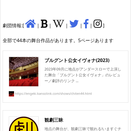
劇団情報:[
|
|
|
|
|
]
全部で44本の舞台作品があります。5ページあります
ブルグント公女イヴォナ(2023)
2023年09月に地点がアンダースローで上演し
た舞台「ブルグント公女イヴォナ」のレビュ
ー／劇評のリンク ...
https://engeki.kansolink.com/shows/chiten44.html
観劇三昧
地点の舞台が、観劇三昧で観れる!いますぐチ