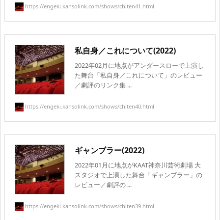
https://engeki.kansolink.com/shows/chiten41.html
私自身／これについて(2022)
2022年02月に地点がアンダースローで上演し
た舞台「私自身／これについて」のレビュー
／劇評のリンク集 ...
https://engeki.kansolink.com/shows/chiten40.html
ギャンブラー(2022)
2022年01月に地点がKAAT神奈川芸術劇場 大
スタジオで上演した舞台「ギャンブラー」の
レビュー／劇評の ...
https://engeki.kansolink.com/shows/chiten39.html