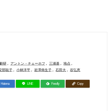
劇研
,
アントン・チェーホフ
,
三浦基
,
地点
,
安部聡子
,
小林洋平
,
岩澤侑生子
,
石田大
,
谷弘恵
Hatena
LINE
Feedly
Copy