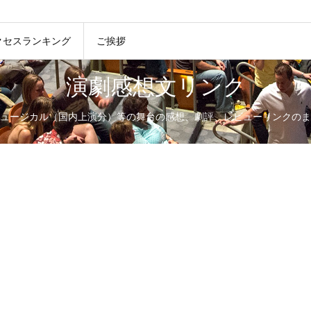
クセスランキング
ご挨拶
演劇感想文リンク
ュージカル（国内上演分）等の舞台の感想、劇評、レビューリンクのま