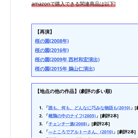
amazonで購入できる関連商品は以下!
【再演】
桜の園(2008年)
桜の園(2016年)
桜の園(2009年 西村和宏演出)
桜の園(2015年 鵜山仁演出)
【地点の他の作品】(劇評の多い順)
「
誰も、何も、どんなに巧みな物語も(2010)
」[
「
雌鶏の中のナイフ(2005)
」[劇評2本]
「
チェンチ一族(2008)
」[劇評2本]
「
—ところでアルトーさん、(2010)
」[劇評2本]