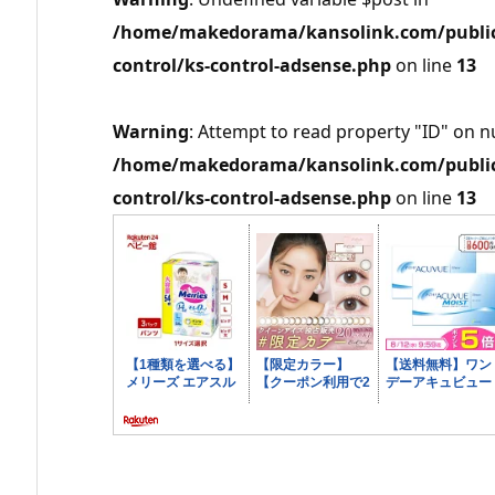
/home/makedorama/kansolink.com/public_
control/ks-control-adsense.php
on line
13
Warning
: Attempt to read property "ID" on nu
/home/makedorama/kansolink.com/public_
control/ks-control-adsense.php
on line
13