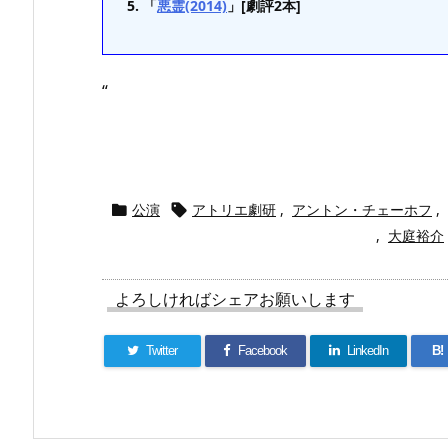
「
悪霊(2014)
」[劇評2本]
“
公演
アトリエ劇研
,
アントン・チェーホフ
,


,
大庭裕介
よろしければシェアお願いします
Twitter
Facebook
LinkedIn
B!