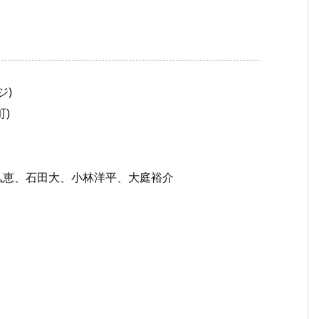
ジ)
)
弘恵、石田大、小林洋平、大庭裕介