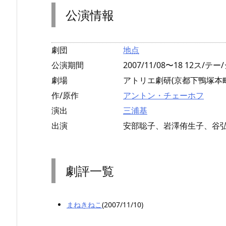
公演情報
劇団
地点
公演期間
2007/11/08〜18 12ス/テー/
劇場
アトリエ劇研(京都下鴨塚本町
作/原作
アントン・チェーホフ
演出
三浦基
出演
安部聡子、岩澤侑生子、谷
劇評一覧
まねきねこ
(2007/11/10)