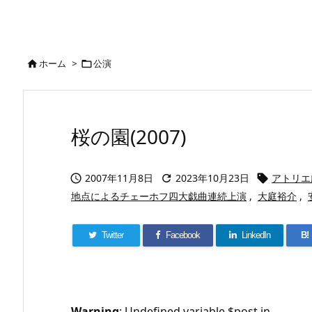
ホーム
>
公演


桜の園(2007)
2007年11月8日
2023年10月23日
アトリエ



地点によるチェーホフ四大戯曲連続上演
,
大庭裕介
,
Twitter
Facebook
LinkedIn
B!
Warning
: Undefined variable $post in