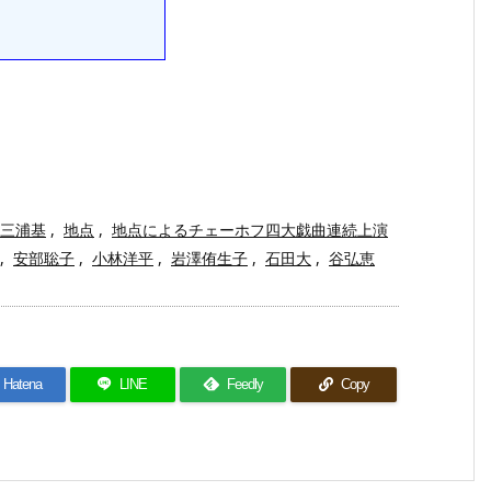
三浦基
,
地点
,
地点によるチェーホフ四大戯曲連続上演
,
安部聡子
,
小林洋平
,
岩澤侑生子
,
石田大
,
谷弘恵
Hatena
LINE
Feedly
Copy