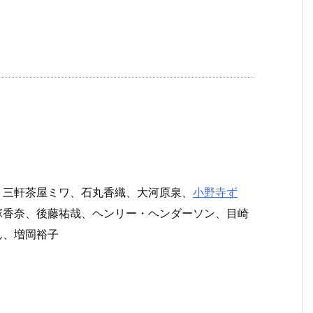
、三軒茶屋ミワ、石丸香織、大河原泉、
小野寺ず
塚香奈、後藤祐哉、ヘンリー・ヘンダーソン、目崎
ん、増岡裕子