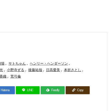
劇場
,
サトちゃん
,
ヘンリー・ヘンダーソン
,
光
,
小野寺ずる
,
後藤祐哉
,
日高愛美
,
本折さとし
,
香織
,
荒弓倫
Hatena
LINE
Feedly
Copy