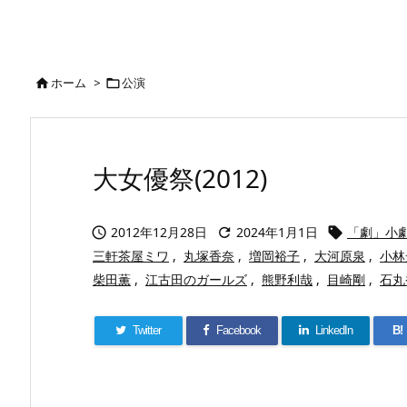
ホーム
>
公演


大女優祭(2012)
2012年12月28日
2024年1月1日
「劇」小



三軒茶屋ミワ
,
丸塚香奈
,
増岡裕子
,
大河原泉
,
小林
柴田薫
,
江古田のガールズ
,
熊野利哉
,
目崎剛
,
石丸
Twitter
Facebook
LinkedIn
B!