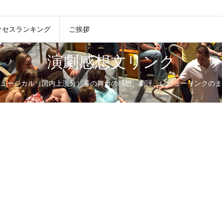
クセスランキング
ご挨拶
演劇感想文リンク
ュージカル（国内上演分）等の舞台の感想、劇評、レビューリンクのま