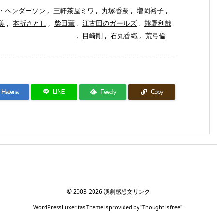
・ヘンダーソン
,
三軒茶屋ミワ
,
丸塚香奈
,
増岡裕子
,
美
,
本折さとし
,
柴田薫
,
江古田のガールズ
,
熊野利哉
,
目崎剛
,
石丸香織
,
荒弓倫
Hatena
LINE
Feedly
Copy
©
2003
-2026
演劇感想文リンク
WordPress Luxeritas Theme is provided by "
Thought is free
".