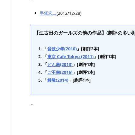
手塚宏二
(2012/12/28)
【江古田のガールズの他の作品】(劇評の多い順
「
音波少年(2010)
」[劇評2本]
「
東京 Cafe Tokyo (2011)
」[劇評1本]
「
どん底(2013)
」[劇評1本]
「
ご不幸(2016)
」[劇評1本]
「
解散(2014)
」[劇評1本]
“