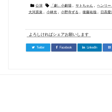
公演
「劇」小劇場
,
サトちゃん
,
ヘンリー


大河原泉
,
小林光
,
小野寺ずる
,
後藤祐哉
,
日高愛
よろしければシェアお願いします
Twitter
Facebook
LinkedIn
B!