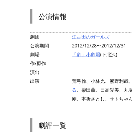
公演情報
劇団
江古田のガールズ
公演期間
2012/12/28〜2012/12/31
劇場
「劇」小劇場
(下北沢)
作/原作
演出
出演
荒弓倫、小林光、熊野利哉
る
、柴田薫、日高愛美、丸
剛、本折さとし、サトちゃ
劇評一覧