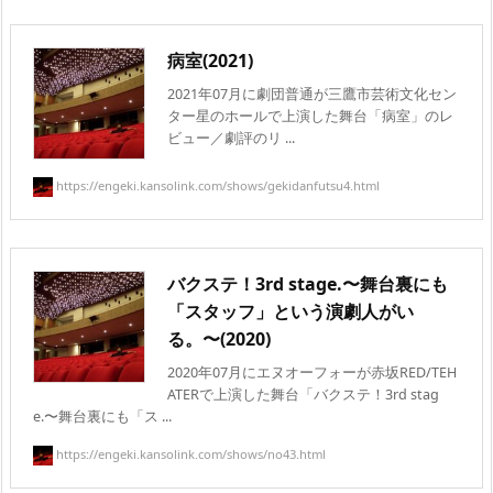
病室(2021)
2021年07月に劇団普通が三鷹市芸術文化セン
ター星のホールで上演した舞台「病室」のレ
ビュー／劇評のリ ...
https://engeki.kansolink.com/shows/gekidanfutsu4.html
バクステ！3rd stage.〜舞台裏にも
「スタッフ」という演劇人がい
る。〜(2020)
2020年07月にエヌオーフォーが赤坂RED/TEH
ATERで上演した舞台「バクステ！3rd stag
e.〜舞台裏にも「ス ...
https://engeki.kansolink.com/shows/no43.html