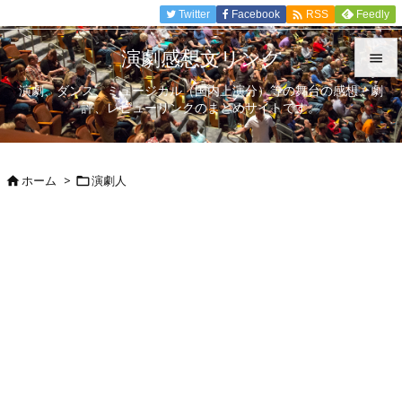

Twitter
Facebook
Feedly
RSS
演劇感想文リンク

演劇、ダンス、ミュージカル（国内上演分）等の舞台の感想、劇

評、レビューリンクのまとめサイトです。
メニュ

サイド
ホーム
>
演劇人



前へ

次へ

検索