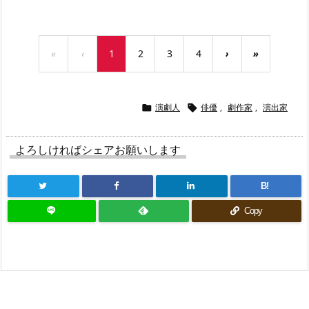
«
‹
1
2
3
4
›
»
演劇人
俳優
,
劇作家
,
演出家


よろしければシェアお願いします
B!
Copy