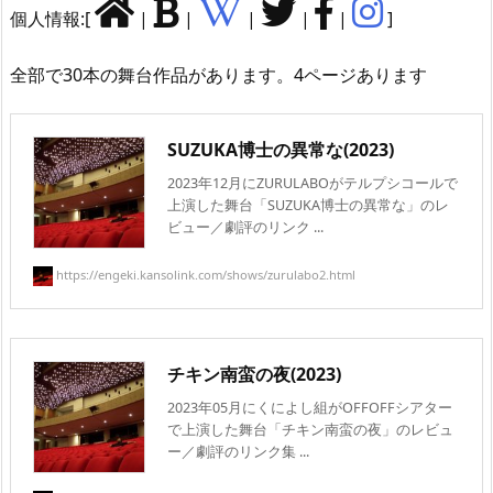
個人情報:[
|
|
|
|
|
]
全部で30本の舞台作品があります。4ページあります
SUZUKA博士の異常な(2023)
2023年12月にZURULABOがテルプシコールで
上演した舞台「SUZUKA博士の異常な」のレ
ビュー／劇評のリンク ...
https://engeki.kansolink.com/shows/zurulabo2.html
チキン南蛮の夜(2023)
2023年05月にくによし組がOFFOFFシアター
で上演した舞台「チキン南蛮の夜」のレビュ
ー／劇評のリンク集 ...