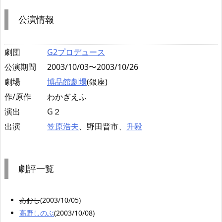
公演情報
劇団
G2プロデュース
公演期間
2003/10/03〜2003/10/26
劇場
博品館劇場
(銀座)
作/原作
わかぎえふ
演出
G２
出演
笠原浩夫
、野田晋市、
升毅
劇評一覧
あおし
(2003/10/05)
高野しのぶ
(2003/10/08)