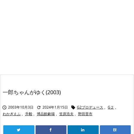
一郎ちゃんがゆく(2003)
2003年10月3日
2024年1月15日
G2プロデュース
,
G２
,



わかぎえふ
,
升毅
,
博品館劇場
,
笠原浩夫
,
野田晋市
B!