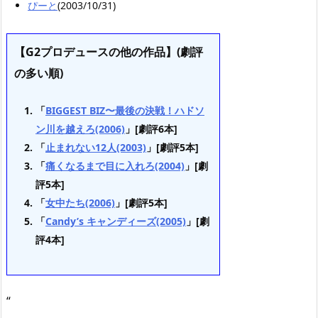
ぴーと
(2003/10/31)
【G2プロデュースの他の作品】(劇評
の多い順)
「
BIGGEST BIZ〜最後の決戦！ハドソ
ン川を越えろ(2006)
」[劇評6本]
「
止まれない12人(2003)
」[劇評5本]
「
痛くなるまで目に入れろ(2004)
」[劇
評5本]
「
女中たち(2006)
」[劇評5本]
「
Candy’s キャンディーズ(2005)
」[劇
評4本]
“