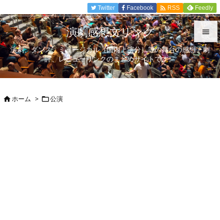

Twitter
Facebook
Feedly
RSS
演劇感想文リンク

演劇、ダンス、ミュージカル（国内上演分）等の舞台の感想、劇

評、レビューリンクのまとめサイトです。
メニュ

サイド
ホーム
>
公演



前へ

次へ

検索