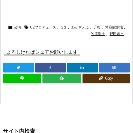
公演
G2プロデュース
,
G２
,
わかぎえふ
,
升毅
,
博品館劇場
,


笠原浩夫
,
野田晋市
よろしければシェアお願いします
B!
Copy
サイト内検索