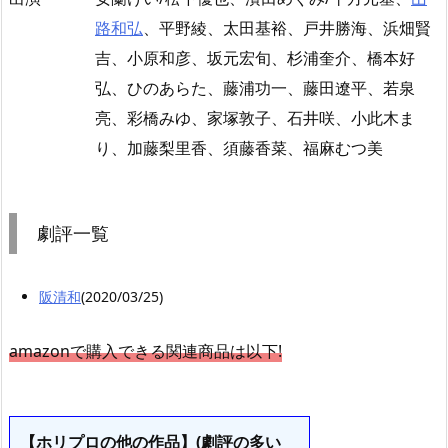
路和弘
、平野綾、太田基裕、戸井勝海、浜畑賢
吉、小原和彦、坂元宏旬、杉浦奎介、橋本好
弘、ひのあらた、藤浦功一、藤田遼平、若泉
亮、彩橋みゆ、家塚敦子、石井咲、小此木ま
り、加藤梨里香、須藤香菜、福麻むつ美
劇評一覧
阪清和
(2020/03/25)
amazonで購入できる関連商品は以下!
【ホリプロの他の作品】(劇評の多い