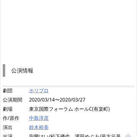
公演情報
劇団
ホリプロ
公演期間
2020/03/14〜2020/03/27
劇場
東京国際フォーラム ホールC(有楽町)
作/原作
中島淳彦
演出
鈴木裕美
出演
安蘭けい/松下優也、濱田めぐみ/平方元基、
山