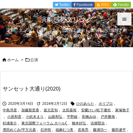

Twitter
Facebook
Feedly
RSS
演劇感想文リンク

演劇、ダンス、ミュージカル（国内上演分）等の舞台の感想、劇

評、レビューリンクのまとめサイトです。
メニュ

サイド
ホーム
>
公演



前へ

次へ
サンセット大通り(2020)

検索
2020年3月14日
2024年2月12日
ひのあらた
,
ホリプロ
,



中島淳彦
,
加藤梨里香
,
坂元宏旬
,
太田基裕
,
安蘭けい/松下優也
,
家塚敦子
,
小原和彦
,
小此木まり
,
山路和弘
,
平野綾
,
彩橋みゆ
,
戸井勝海
,
杉浦奎介
,
東京国際フォーラム ホールC
,
橋本好弘
,
浜畑賢吉
,
濱田めぐみ/平方元基
,
石井咲
,
福麻むつ美
,
若泉亮
,
藤浦功一
,
藤田遼平
,