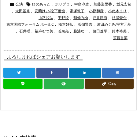
公演
ひのあらた
,
ホリプロ
,
中島淳彦
,
加藤梨里香
,
坂元宏旬


,
太田基裕
,
安蘭けい/松下優也
,
家塚敦子
,
小原和彦
,
小此木まり
,
山路和弘
,
平野綾
,
彩橋みゆ
,
戸井勝海
,
杉浦奎介
,
東京国際フォーラム ホールC
,
橋本好弘
,
浜畑賢吉
,
濱田めぐみ/平方元基
,
石井咲
,
福麻むつ美
,
若泉亮
,
藤浦功一
,
藤田遼平
,
鈴木裕美
,
須藤香菜
よろしければシェアお願いします
B!
Copy